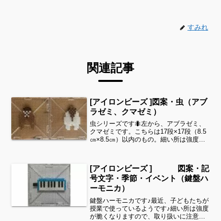
すみれ
関連記事
[アイロンビーズ ]図案・虫（アブ
ラゼミ、クマゼミ）
虫シリーズです🐜左から、アブラゼミ、
クマゼミです。こちらは17段×17段（8.5
㎝×8.5㎝）以内のもの。細い所は強度が
脆くなりますので、取り扱いに注意して
くださいね。これくらいのサイズは子ど
もの集中力にもちょうど良いようです。
[アイロンビーズ ] 図案・記
全部作ること...
号文字・季節・イベント（鍵盤ハ
ーモニカ）
鍵盤ハーモニカです♪最近、子どもたちが
授業で使っているようです♪細い所は強度
が脆くなりますので、取り扱いに注意し