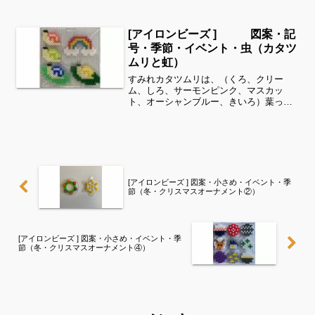
「碧の仮面」の配信が始まりましたね！
子どもがオーガポンが可愛いというので
作ってみました^ ^細い所は強度が脆くな
[アイロンビーズ ] 図案・記
りますので、...
号・季節・イベント・虫（カタツ
ムリと虹）
すみれカタツムリは、（くろ、クリー
ム、しろ、サーモンピンク、マスカッ
ト、オーシャンブルー、きいろ）葉っぱ
は、（パステルみどり、みどり）虹は、
（ローズ、きいろ、パステルあお、し
ろ）（全てパーラービーズ）を使用しま
した。すみれサイドバーのカテゴ...
[アイロンビーズ ] 図案・小さめ・イベント・季
節（冬・クリスマスオーナメント②）
[アイロンビーズ ] 図案・小さめ・イベント・季
節（冬・クリスマスオーナメント④）