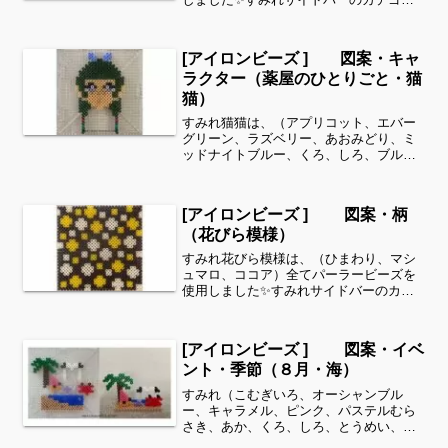
ー欄より、花・虫などシリーズ別に図案
を見ることができます！お時間がありま
したら、他の図案もぜひ覗いてみてくだ
[アイロンビーズ ] 図案・キャ
さい^ ^動物シリーズよ...
ラクター（薬屋のひとりごと・猫
猫）
すみれ猫猫は、（アプリコット、エバー
グリーン、ラズベリー、あおみどり、ミ
ッドナイトブルー、くろ、しろ、ブルー
ベリー 、こむぎいろ）全てパーラービー
ズを使用しました✨すみれサイドバーの
カテゴリー欄より、花・虫などシリーズ
[アイロンビーズ ] 図案・柄
別に図案を見ることがで...
（花びら模様）
すみれ花びら模様は、（ひまわり、マシ
ュマロ、ココア）全てパーラービーズを
使用しました✨すみれサイドバーのカテ
ゴリー欄より、花・虫などシリーズ別に
図案を見ることができます！お時間があ
りましたら、他の図案もぜひ覗いてみて
[アイロンビーズ ] 図案・イベ
ください^ ^お好みの色...
ント・季節（８月・海）
すみれ（こむぎいろ、オーシャンブル
ー、キャラメル、ピンク、パステルむら
さき、あか、くろ、しろ、とうめい、こ
げちゃいろ、みどり）全てパーラービー