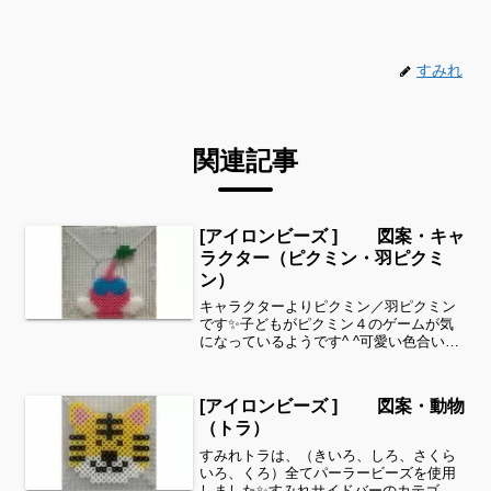
すみれ
関連記事
[アイロンビーズ ] 図案・キャ
ラクター（ピクミン・羽ピクミ
ン）
キャラクターよりピクミン／羽ピクミン
です✨子どもがピクミン４のゲームが気
になっているようです^ ^可愛い色合いで
したのでアイロンビーズ で作ってみまし
た✨細い所は強度が脆くなりますので、
取り扱いに注意してくださいね。これく
[アイロンビーズ ] 図案・動物
らいのサイズは子ど...
（トラ）
すみれトラは、（きいろ、しろ、さくら
いろ、くろ）全てパーラービーズを使用
しました✨すみれサイドバーのカテゴリ