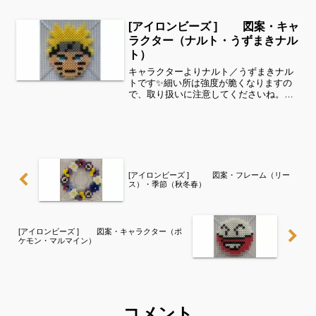
ズを使用しました✨すみれサイドバーの
カテゴリー欄より、花・虫などシリーズ
[アイロンビーズ ] 図案・キャ
別に図案を見ることができま...
ラクター（ナルト・うずまきナル
ト）
キャラクターよりナルト／うずまきナル
トです✨細い所は強度が脆くなりますの
で、取り扱いに注意してくださいね。こ
れくらいのサイズは子どもの集中力にも
ちょうど良いようです。全部作ることが
難しい時は、ある程度の形を先に作って
あげて、「○色だけ埋めて...
[アイロンビーズ ] 図案・フレーム（リー
ス）・季節（秋冬春）
[アイロンビーズ ] 図案・キャラクター（ポ
ケモン・マルマイン）
コメント