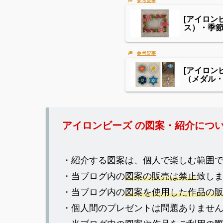
[アイロ
ス）・季
[アイロ
（メダル
アイロンビーズ の図案・紹介につ
・紹介する図案は、個人で楽しむ範囲
・当ブログ内の
図案の販売は禁止
致し
・当ブログ内の
図案を使用した作品の
・個人間のプレゼントは問題ありませ