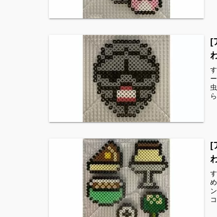
す
ー
虫
ら
す
め
ン
コ