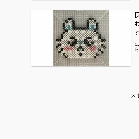
す
ー
虫
ら
ス