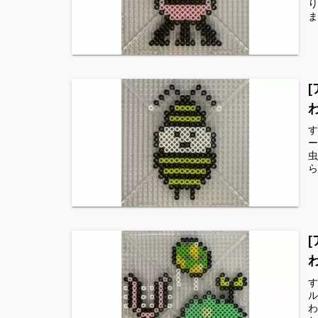
り
ま
す
ー
虫
ら
す
ル
わ