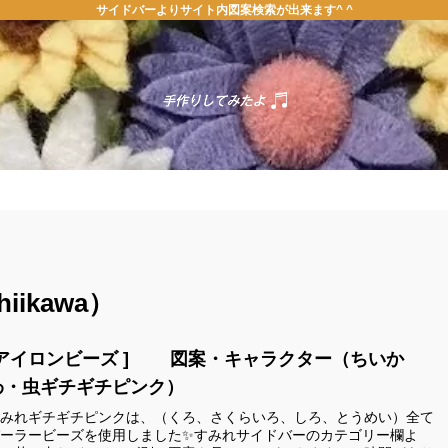
サイドバーよりサイト内図案検索が出来ます^ ^
ホーム
お問い合わせ
ikawa）
[アイロンビーズ ] 図案・キャラクター（ちいか
わ・虫ギチギチピンク）
みれギチギチピンクは、（くろ、さくらいろ、しろ、とうめい）全て
ーラービーズを使用しました✨すみれサイドバーのカテゴリー欄よ