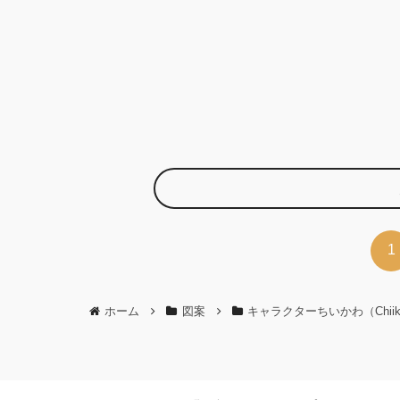
1
ホーム
図案
キャラクターちいかわ（Chiik