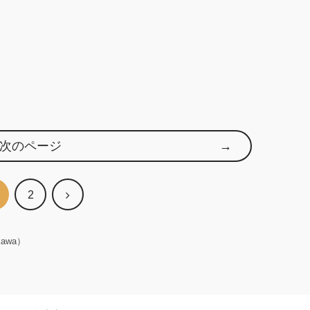
次のページ
次
2
へ
awa）