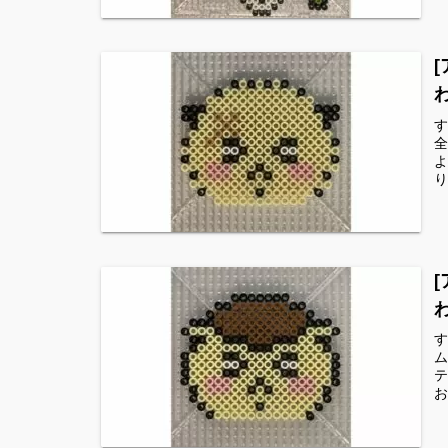
す
全
よ
り
す
ム
テ
お