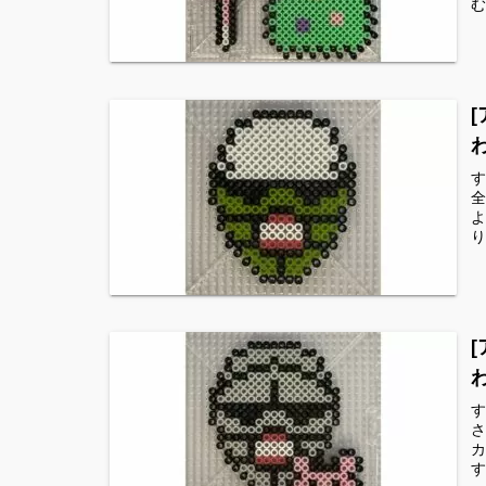
む
す
全
よ
り
す
さ
カ
す