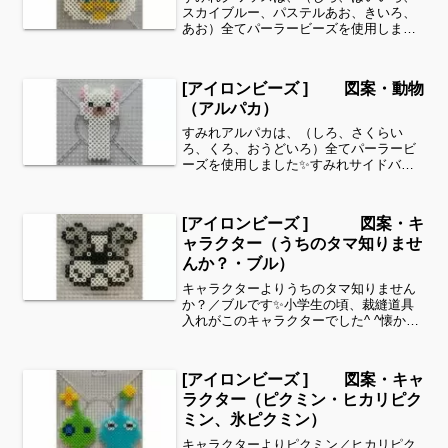
スカイブルー、パステルあお、きいろ、
あお）全てパーラービーズを使用しまし
た✨すみれサイドバーのカテゴリー欄よ
り、花・虫などシリーズ別に図案を見る
ことができます！お時間がありました
[アイロンビーズ ] 図案・動物
ら、他の図案もぜひ覗いてみ...
（アルパカ）
すみれアルパカは、（しろ、さくらい
ろ、くろ、おうどいろ）全てパーラービ
ーズを使用しました✨すみれサイドバー
のカテゴリー欄より、花・虫などシリー
ズ別に図案を見ることができます！お時
間がありましたら、他の図案もぜひ覗い
[アイロンビーズ ] 図案・キ
てみてください^ ^動物シ...
ャラクター（うちのタマ知りませ
んか？・ブル）
キャラクターよりうちのタマ知りません
か？／ブルです✨小学生の頃、裁縫道具
入れがこのキャラクターでした^ ^懐かし
いです✨今年、40周年だそうですよ^ ^細
い所は強度が脆くなりますので、取り扱
いに注意してくださいね。これくらいの
[アイロンビーズ ] 図案・キャ
サイズは子ども...
ラクター（ピクミン・ヒカリピク
ミン、氷ピクミン）
キャラクターよりピクミン／ヒカリピク