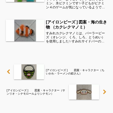
ミン、氷ピクミンです✨子どもがピクミ
ン４のゲームが気になっているようです^
^可愛い色合いでしたのでアイロンビーズ
で作ってみました✨細い所は強度が脆く
なりますので、取り扱いに注意してくだ
[アイロンビーズ ] 図案・海の生き
さいね。これくら...
物 （カクレクマノミ）
すみれカクレクマノミは、パーラービー
ズ（オレンジ、くろ、しろ、とうめい）
を使用しました✨すみれサイドバーのカ
テゴリー欄より、花・虫などシリーズ別
に図案を見ることができます！お時間が
ありましたら、他の図案もぜひ覗いてみ
てください^ ^海の生き...
[アイロンビーズ ] 図案・キャラクター（ち
いかわ・ラーメンの鎧さん）
[アイロンビーズ ] 図案・キャラクター（サ
ンリオ・シナモロールよりシナモン）