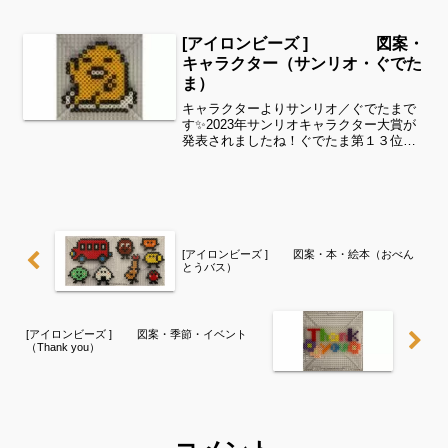
た。きみどり→むらさき色にしました。
お好きな色で試してみてください^ ^すみ
れサイドバーのカテゴリー欄より、花・
[アイロンビーズ ] 図案・
虫などシリーズ別に図...
キャラクター（サンリオ・ぐでた
ま）
キャラクターよりサンリオ／ぐでたまで
す✨2023年サンリオキャラクター大賞が
発表されましたね！ぐでたま第１３位で
した✨細い所は強度が脆くなりますの
で、取り扱いに注意してくださいね。こ
れくらいのサイズは子どもの集中力にも
ちょうど良いようです。...
[アイロンビーズ ] 図案・本・絵本（おべん
とうバス）
[アイロンビーズ ] 図案・季節・イベント
（Thank you）