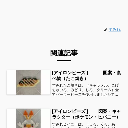
すみれ
関連記事
[アイロンビーズ ] 図案・食
べ物（たこ焼き）
すみれたこ焼きは、（キャラメル、こげ
ちゃいろ、みどり、しろ、クリーム）全
てパーラービーズを使用しました✨すみ
れサイドバーのカテゴリー欄より、花・
虫などシリーズ別に図案を見ることがで
きます！お時間がありましたら、他の図
[アイロンビーズ ] 図案・キャ
案もぜひ覗いてみてくださ...
ラクター（ポケモン・ヒバニー）
すみれヒバニーは、（しろ、くろ、あ