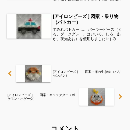
らいのサイズは子どもの集中力にもちょ
うど良いようです。全部作ることが難し
い時は、ある程度の形を先に作ってあげ
[アイロンビーズ ] 図案・乗り物
て、「○色だけ埋めてみて...
（パトカー）
すみれパトカー は、パーラービーズ（く
ろ、ダークグレー、はいいろ、しろ、あ
か、夜光あお）を使用しました✨すみれ
サイドバーのカテゴリー欄より、花・虫
などシリーズ別に図案を見ることができ
ます！お時間がありましたら、他の図案
もぜひ覗いてみてくださ...
[アイロンビーズ ] 図案・海の生き物 （ハリ
センボン）
[アイロンビーズ ] 図案・キャラクター（ポ
ケモン・ホゲータ）
コメント