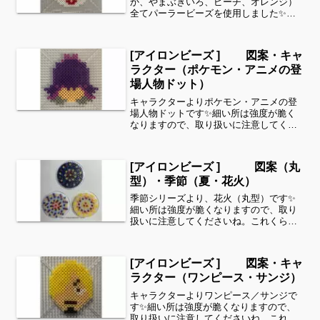
か、やまぶきいろ、ピーチ、オレンジ）
全てパーラービーズを使用しました✨す
みれサイドバーのカテゴリー欄より、
花・虫などシリーズ別に図案を見ること
ができます！お時間がありましたら、他
[アイロンビーズ ] 図案・キャ
の図案もぜひ覗いてみてくださ...
ラクター（ポケモン・アニメの登
場人物ドット）
キャラクターよりポケモン・アニメの登
場人物ドットです✨細い所は強度が脆く
なりますので、取り扱いに注意してくだ
さいね。これくらいのサイズは子どもの
集中力にもちょうど良いようです。全部
作ることが難しい時は、ある程度の形を
[アイロンビーズ ] 図案（丸
先に作ってあげて、「○色...
型）・季節（夏・花火）
季節シリーズより、花火（丸型）です✨
細い所は強度が脆くなりますので、取り
扱いに注意してくださいね。これくらい
のサイズは子どもの集中力にもちょうど
良いようです。全部作ることが難しい時
は、ある程度の形を先に作ってあげて、
[アイロンビーズ ] 図案・キャ
「○色だけ埋めてみてね」...
ラクター（ワンピース・サンジ）
キャラクターよりワンピース／サンジで
す✨細い所は強度が脆くなりますので、
取り扱いに注意してくださいね。これく