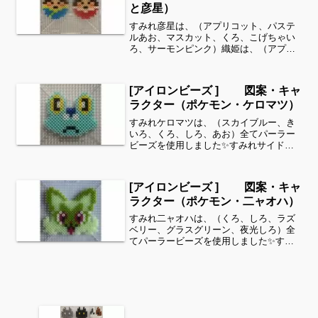
と彦星）
すみれ彦星は、（アプリコット、パステ
ルあお、マスカット、くろ、こげちゃい
ろ、サーモンピンク）織姫は、（アプリ
コット、ローズ、サーモンピンク、く
ろ、こげちゃいろ、しろ、とうめい）
（全てパーラービーズ）を使用しまし
[アイロンビーズ ] 図案・キャ
た。すみれサイドバーのカテゴリ...
ラクター（ポケモン・ケロマツ）
すみれケロマツは、（スカイブルー、き
いろ、くろ、しろ、あお）全てパーラー
ビーズを使用しました✨すみれサイドバ
ーのカテゴリー欄より、花・虫などシリ
ーズ別に図案を見ることができます！お
時間がありましたら、他の図案もぜひ覗
[アイロンビーズ ] 図案・キャ
いてみてください^ ^キ...
ラクター（ポケモン・二ャオハ）
すみれ二ャオハは、（くろ、しろ、ラズ
ベリー、グラスグリーン、夜光しろ）全
てパーラービーズを使用しました✨すみ
れサイドバーのカテゴリー欄より、花・
虫などシリーズ別に図案を見ることがで
きます！お時間がありましたら、他の図
案もぜひ覗いてみてくださ...