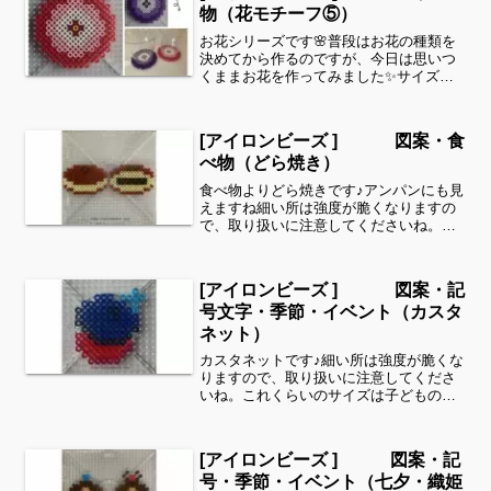
物（花モチーフ⑤）
お花シリーズです🌸普段はお花の種類を
決めてから作るのですが、今日は思いつ
くままお花を作ってみました✨サイズは
15段×15段（7.5㎝×7.5㎝）です。お好み
の色でコースターや飾りにいかがでしょ
うか。すみれ上は、（むらさき、パステ
[アイロンビーズ ] 図案・食
ルむらさき、...
べ物（どら焼き）
食べ物よりどら焼きです♪アンパンにも見
えますね細い所は強度が脆くなりますの
で、取り扱いに注意してくださいね。こ
れくらいのサイズは子どもの集中力にも
ちょうど良いようです。全部作ることが
難しい時は、ある程度の形を先に作って
[アイロンビーズ ] 図案・記
あげて、「○色だけ埋め...
号文字・季節・イベント（カスタ
ネット）
カスタネットです♪細い所は強度が脆くな
りますので、取り扱いに注意してくださ
いね。これくらいのサイズは子どもの集
中力にもちょうど良いようです。全部作
ることが難しい時は、ある程度の形を先
に作ってあげて、「○色だけ埋めてみて
[アイロンビーズ ] 図案・記
ね」等少しずつ進めてい...
号・季節・イベント（七夕・織姫