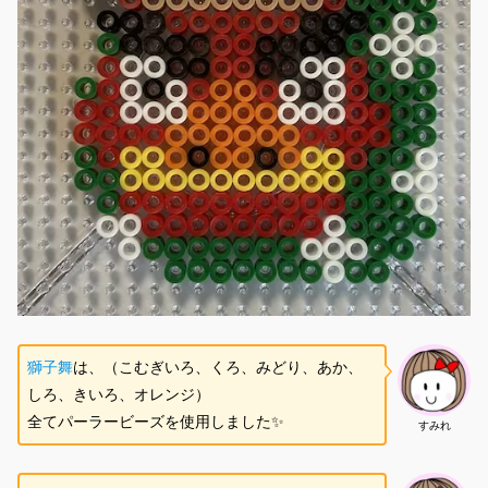
獅子舞
は、（こむぎいろ、くろ、みどり、あか、
しろ、きいろ、オレンジ）
全てパーラービーズを使用しました✨
すみれ