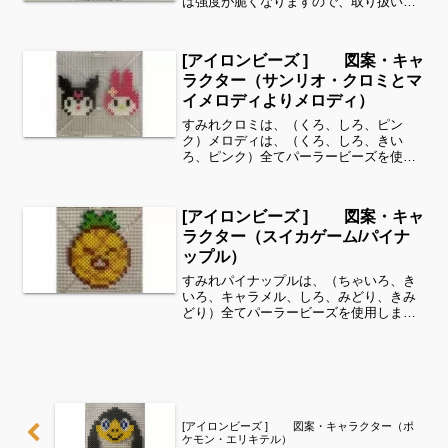
は強度が脆くなりますので、取り扱いに
注意してくださいね。これくらいのサイ
ズは子どもの集中力にもちょうど良いよ
うです。全部作ることが難しい時は、あ
[アイロンビーズ ] 図案・キャ
る程度の形を先...
ラクター（サンリオ・クロミとマ
イメロディよりメロディ）
すみれクロミは、（くろ、しろ、ピン
ク）メロディは、（くろ、しろ、きい
ろ、ピンク）全てパーラービーズを使用
しました✨すみれサイドバーのカテゴリ
ー欄より、花・虫などシリーズ別に図案
を見ることができます！お時間がありま
[アイロンビーズ ] 図案・キャ
したら、他の図案もぜひ覗いて...
ラクター（スイカゲーム/パイナ
ップル）
すみれパイナップルは、（ちゃいろ、き
いろ、キャラメル、しろ、みどり、きみ
どり）全てパーラービーズを使用しまし
た✨すみれサイドバーのカテゴリー欄よ
り、花・虫などシリーズ別に図案を見る
ことができます！お時間がありました
ら、他の図案もぜひ覗いてみ...
[アイロンビーズ ] 図案・キャラクター（ポ
ケモン・エリキテル）