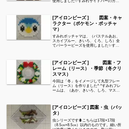
使用しました✨すみれサイドバーのカテ
ゴリー欄より、花・虫などシリーズ別に
図案を見ることができます！お時間があ
りましたら、他の図案もぜひ覗いてみて
[アイロンビーズ ] 図案・キャ
ください^ ^お好みの色...
ラクター（ポケモン・ポッチャ
マ）
すみれポッチャマは、（パステルあお、
スカイブルー、きいろ、くろ、しろ）全
てパーラービーズを使用しました✨すみ
れサイドバーのカテゴリー欄より、花・
虫などシリーズ別に図案を見ることがで
きます！お時間がありましたら、他の図
[アイロンビーズ ] 図案・フ
案もぜひ覗いてみてくださ...
レーム（リース）・季節（冬クリ
スマス）
今回は「冬」をイメージして丸型フレー
ム（リース）を作りました^ ^すみれフレ
ームは、（あか、きいろ、しろ、マスカ
ット、みどり、ブルーベリー 、パステル
むらさき）全てパーラービーズを使用し
ました✨すみれサイドバーのカテゴリー
[アイロンビーズ ] 図案・虫（バッ
欄より、花・虫など...
タ）
虫シリーズです🐜こちらは17段×17段
（8.5㎝×8.5㎝）以内のものです。細い所