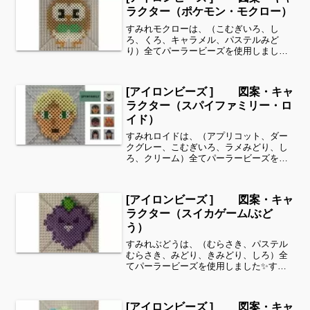
などシリーズ別に図案...
ラクター（ポケモン・モクロー）
すみれモクローは、（こむぎいろ、し
ろ、くろ、キャラメル、パステルみど
り）全てパーラービーズを使用しました
✨すみれサイドバーのカテゴリー欄よ
り、花・虫などシリーズ別に図案を見る
ことができます！お時間がありました
[アイロンビーズ ] 図案・キャ
ら、他の図案もぜひ覗いてみてくだ...
ラクター（スパイファミリー・ロ
イド）
すみれロイドは、（アプリコット、ダー
クグレー、こむぎいろ、ラメみどり、し
ろ、クリーム）全てパーラービーズを使
用しました✨すみれサイドバーのカテゴ
リー欄より、花・虫などシリーズ別に図
案を見ることができます！お時間があり
[アイロンビーズ ] 図案・キャ
ましたら、他の図案もぜひ...
ラクター（スイカゲーム/ぶど
う）
すみれぶどうは、（むらさき、パステル
むらさき、みどり、きみどり、しろ）全
てパーラービーズを使用しました✨すみ
れサイドバーのカテゴリー欄より、花・
虫などシリーズ別に図案を見ることがで
きます！お時間がありましたら、他の図
[アイロンビーズ ] 図案・キャ