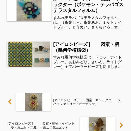
案もぜひ覗いてみてくださ...
ラクター（ポケモン・テラパゴス
テラスタルフォルム）
すみれテラパゴステラスタルフォルム
は、（夜光しろ、夜光あお、ミッドナイ
トブルー、とうめい、さくらいろ、オリ
ーブ、スカイブルー、はいいろ、ダーク
グレー、クリーム、パステルむらさき、
パステルみどり、あか、パステルあお）
[アイロンビーズ ] 図案・柄
全てパーラービーズを使用し...
（幾何学模様②）
すみれ幾何学模様②は、（ミッドナイト
ブルー、あおみどり、きいろ、ライトグ
レー）全てパーラービーズを使用しまし
た✨すみれサイドバーのカテゴリー欄よ
り、花・虫などシリーズ別に図案を見る
ことができます！お時間がありました
ら、他の図案もぜひ覗いてみ...
[アイロンビーズ ] 図案・キャラクター（ス
パイファミリー・ピーナッツ）
[アイロンビーズ ] 図案・動物・イベント
（冬・お正月・二鷹／一富士二鷹三茄子）