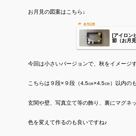
お月見の図案はこちら↓
[アイロン
節（お月
今回は小さいバージョンで、秋をイメージ
こちらは９段×９段（4.5㎝×4.5㎝）以内の
玄関や壁、写真立て等の飾り、裏にマグネ
色を変えて作るのも良いですね♪