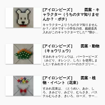
形が違うと、印象もずいぶん変わってき
ますね✨ここで紹介する誕生花は、いく
[アイロンビーズ ] 図案・キ
つかの資料の中から私が...
ャラクター（うちのタマ知りませ
んか？・ポチ）
キャラクターよりうちのタマ知りません
か？／ポチです✨小学生の頃、裁縫道具
入れがこのキャラクターでした^ ^懐かし
いです✨今年、40周年だそうですよ^ ^細
い所は強度が脆くなりますので、取り扱
いに注意してくださいね。これくらいの
[アイロンビーズ ] 図案・動物
サイズは子ども...
（キョウリュウ）
すみれキョウリュウは、パーラービーズ
（みどり、オレンジ、しろ）を使用しま
した✨すみれサイドバーのカテゴリー欄
より、花・虫などシリーズ別に図案を見
ることができます！お時間がありました
ら、他の図案もぜひ覗いてみてください^
[アイロンビーズ ] 図案・植
^動物シリーズよりキ...
物・イベント（花束）
すみれ花束は、（とうめい、あか、し
ろ、きみどり、みどり、むらさき、パス
テルむらさき、きいろ、ローズ、サーモ
ンピンク）全てパーラービーズを使用し
ました✨すみれサイドバーのカテゴリー