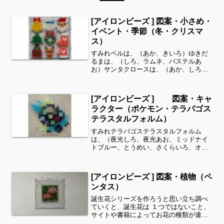
[アイロンビーズ ] 図案・小さめ・
イベント・季節（冬・クリスマ
ス）
すみれベルは、（あか、きいろ）ゆきだ
るまは、（しろ、ラムネ、パステルあ
お）サンタクロースは、（あか、しろ、
くろ、アプリコット）ツリーは、（みど
り、ちゃいろ、こげちゃいろ）リース
は、（あか、みどり、きいろ、きみど
[アイロンビーズ ] 図案・キャ
り、むらさき、オレンジ）靴下・...
ラクター（ポケモン・テラパゴス
テラスタルフォルム）
すみれテラパゴステラスタルフォルム
は、（夜光しろ、夜光あお、ミッドナイ
トブルー、とうめい、さくらいろ、オリ
ーブ、スカイブルー、はいいろ、ダーク
グレー、クリーム、パステルむらさき、
パステルみどり、あか、パステルあお）
[アイロンビーズ ] 図案・植物（ペ
全てパーラービーズを使用し...
ンタス）
誕生花シリーズを作ろうと思い立ち調べ
ていくと、誕生花は １つではないこと、
サイトや書籍によってお花の種類が違う
ことを知りましたまた同じお花でも色や