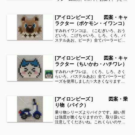
を貼り付けます♪貼り付け方はこちら↓フ
レームは夜をイメージしてパーラービー
ズのミッドナイトブルーで作りました。
[アイロンビーズ ] 図案・キャ
縦22段、横29...
ラクター（ポケモン・イワンコ）
すみれイワンコは、（こむぎいろ、おう
どいろ、こげちゃいろ、しろ、くろ、パ
ステルあお、ピーチ）全てパーラービー
ズを使用しました✨すみれサイドバーの
カテゴリー欄より、花・虫などシリーズ
別に図案を見ることができます！お時間
[アイロンビーズ ] 図案・キャ
がありましたら、他の図案...
ラクター（ちいかわ・ハチワレ）
すみれハチワレは、（くろ、しろ、さく
らいろ、パステルあお）全てパーラービ
ーズを使用しました✨大きくなります
が、枠をつけるのも良いですよね🎵すみ
れサイドバーのカテゴリー欄より、花・
虫などシリーズ別に図案を見ることがで
[アイロンビーズ ] 図案・乗
きます！お時間がありました...
り物（バイク）
乗り物シリーズよりバイクです。細い所
は強度が脆くなりますので、取り扱いに
注意してくださいね。これくらいのサイ
ズは子どもの集中力にもちょうど良いよ
うです。全部作ることが難しい時は、あ