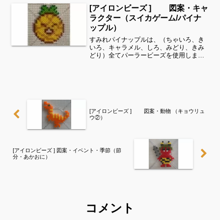
る程度の形を先に作ってあげて、「○色だ
[アイロンビーズ ] 図案・キャ
け埋めてみてね」等少し...
ラクター（スイカゲーム/パイナ
ップル）
すみれパイナップルは、（ちゃいろ、き
いろ、キャラメル、しろ、みどり、きみ
どり）全てパーラービーズを使用しまし
た✨すみれサイドバーのカテゴリー欄よ
り、花・虫などシリーズ別に図案を見る
ことができます！お時間がありました
ら、他の図案もぜひ覗いてみ...
[アイロンビーズ ] 図案・動物 （キョウリュ
ウ②）
[アイロンビーズ ] 図案・イベント・季節（節
分・あかおに）
コメント