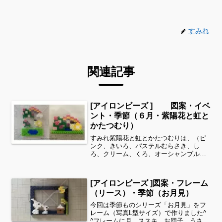
すみれ
関連記事
[アイロンビーズ ] 図案・イベ
ント・季節（６月・紫陽花と虹と
かたつむり）
すみれ紫陽花と虹とかたつむりは、（ピ
ンク、きいろ、パステルむらさき、し
ろ、クリーム、くろ、オーシャンブル
ー、みどり、ぶどういろ、さくらいろ、
マシュマロ、きみどり）全てパーラービ
ーズを使用しました✨すみれサイドバー
[アイロンビーズ ]図案・フレーム
のカテゴリー欄より、花・虫な...
（リース）・季節（お月見）
今回は季節ものシリーズ「お月見」をフ
レーム（写真L型サイズ）で作りました^
^フレームに月、ススキ、お団子、うさぎ