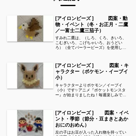
[アイロンビーズ ] 図案・動
物・イベント（冬・お正月・二鷹
／一富士二鷹三茄子）
すみれ二鷹は、（しろ、くろ、きいろ、
こむぎいろ、こげちゃいろ、おうどい
ろ）（全てパーラービーズ）を使用しま
した。すみれサイドバーのカテゴリー欄
より、花・虫などシリーズ別に図案を見
ることができます！お時間がありました
[アイロンビーズ ] 図案・キ
ら、他の図案もぜひ覗いてみ...
ャラクター（ポケモン・イーブイ
小）
キャラクターよりポケモン／イーブイ
（小）です✨アニメ『ポケットモンスタ
ー』が始まりましたね！毎週楽しみです
✨細い所は強度が脆くなりますので、取
り扱いに注意してくださいね。これくら
いのサイズは子どもの集中力にもちょう
[アイロンビーズ ] 図案・イベ
ど良いようです。全部作るこ...
ント・季節（節分・豆まきとあか
おにのおめん）
左の子はお豆が入った入れ物を持ってい