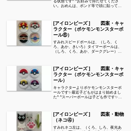
る状態です^ ^お好みで持たせてくださ
い。おめんは、ボンド等で頭に貼って飾
ってみるのも良いかと思います。貼り方
はこちらを参考に↓すみれ左の子は、（く
ろ、アプリコット、こげちゃいろ、ロー
[アイロンビーズ ] 図案・キャ
ズ、おうどいろ、ライ...
ラクター（ポケモンモンスターボ
ール⑥）
すみれスピードボールは、（しろ、く
ろ、あか、きいろ）タイマーボールは、
（しろ、くろ、あか、ダークグレー）ゴ
ージャスボールは、（しろ、くろ、ゴー
ルド、あか）ヒールボールは、（クリー
ム、パステルあお、パステルむらさき、
[アイロンビーズ ] 図案・キャ
さくらいろ）全てパーラービ...
ラクター（ポケモンモンスターボ
ール）
キャラクターよりポケモンモンスターボ
ールです✨最近子どもがはまり始めまし
た^ ^スーパーボールは子ども作です✨キ
ーホルダーにしようと思いましたが、今
投げて遊んでいます💦しっかり目にアイ
ロンをかけました！細い所は強度が脆く
[アイロンビーズ ] 図案・動物
なりますので、取り扱...
（ネコ④）
すみれネコ左は、（くろ、しろ、夜光あ