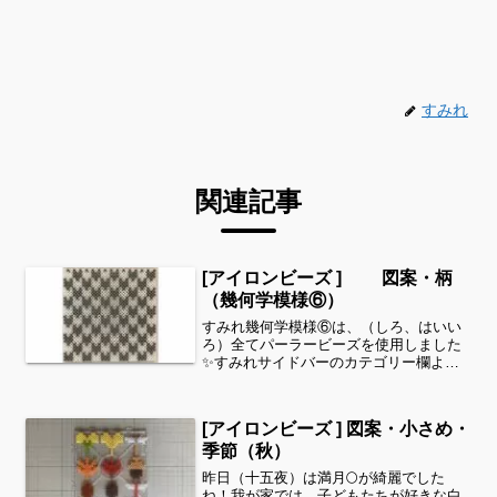
すみれ
関連記事
[アイロンビーズ ] 図案・柄
（幾何学模様⑥）
すみれ幾何学模様⑥は、（しろ、はいい
ろ）全てパーラービーズを使用しました
✨すみれサイドバーのカテゴリー欄よ
り、花・虫などシリーズ別に図案を見る
ことができます！お時間がありました
ら、他の図案もぜひ覗いてみてください^
[アイロンビーズ ] 図案・小さめ・
^好きなサイズに調整して...
季節（秋）
昨日（十五夜）は満月🌕が綺麗でした
ね！我が家では、子どもたちが好きな白