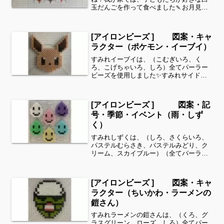
玉だんごを作って食べました🍡お月見の
図案はこちら↓今回は小さいバージョン
で、秋をイメージするものを作りまし
た！こちらは９段×９段（4.5㎝×4.5㎝）
[アイロンビーズ ] 図案・キャ
以内のものです。玄関...
ラクター（ポケモン・イーブイ）
すみれイーブイは、（こむぎいろ、く
ろ、こげちゃいろ、しろ）全てパーラー
ビーズを使用しました✨すみれサイドバ
ーのカテゴリー欄より、花・虫などシリ
ーズ別に図案を見ることができます！お
時間がありましたら、他の図案もぜひ覗
[アイロンビーズ ] 図案・記
いてみてください^ ^キャ...
号・季節・イベント（雨・しず
く）
すみれしずくは、（しろ、さくらいろ、
パステルむらさき、パステルみどり、ク
リーム、スカイブルー）（全てパーラー
ビーズ）を使用しました。すみれサイド
バーのカテゴリー欄より、花・虫などシ
リーズ別に図案を見ることができます！
[アイロンビーズ ] 図案・キャ
お時間がありましたら、他...
ラクター（ちいかわ・ラーメンの
鎧さん）
すみれラーメンの鎧さんは、（くろ、グ
ラスグリーン、ローズ、しろ）全てパー