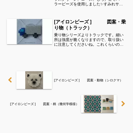
ラービーズを使用しました✨すみれサイ
ドバーのカテゴリー欄より、花・虫など
シリーズ別に図案を見ることができま
す！お時間がありましたら、他の図案も
[アイロンビーズ ] 図案・乗
ぜひ覗いてみてください^ ...
り物（トラック）
乗り物シリーズよりトラックです。細い
所は強度が脆くなりますので、取り扱い
に注意してくださいね。これくらいのサ
イズは子どもの集中力にもちょうど良い
ようです。全部作ることが難しい時は、
ある程度の形を先に作ってあげて、「○色
だけ埋めてみてね」等少...
[アイロンビーズ ] 図案・動物（シロクマ）
[アイロンビーズ ] 図案・柄（幾何学模様）