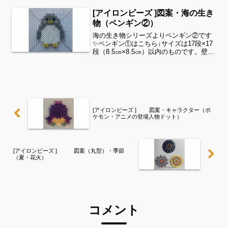
ズ別に図案を見ることができます！お時
[アイロンビーズ ]図案・海の生き
間がありましたら、他の図...
物（ペンギン②）
海の生き物シリーズよりペンギン②です
✨ペンギン①はこちら↓サイズは17段×17
段（8.5㎝×8.5㎝）以内のものです。壁飾
り、キーホルダー、コースターにいかが
でしょうか。いくつかを繋げてガーラン
ドを作っても良いですね✨細い所は強度
が脆くなり...
[アイロンビーズ ] 図案・キャラクター（ポ
ケモン・アニメの登場人物ドット）
[アイロンビーズ ] 図案（丸型）・季節
（夏・花火）
コメント