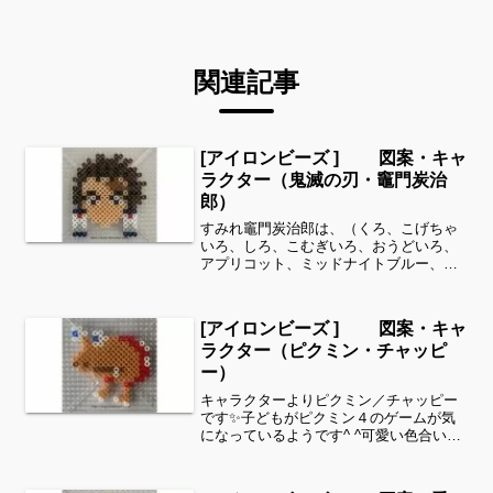
関連記事
[アイロンビーズ ] 図案・キャ
ラクター（鬼滅の刃・竈門炭治
郎）
すみれ竈門炭治郎は、（くろ、こげちゃ
いろ、しろ、こむぎいろ、おうどいろ、
アプリコット、ミッドナイトブルー、あ
か、ライトグレー）全てパーラービーズ
を使用しました✨すみれサイドバーのカ
テゴリー欄より、花・虫などシリーズ別
[アイロンビーズ ] 図案・キャ
に図案を見ることができま...
ラクター（ピクミン・チャッピ
ー）
キャラクターよりピクミン／チャッピー
です✨子どもがピクミン４のゲームが気
になっているようです^ ^可愛い色合いで
したのでアイロンビーズ で作ってみまし
た✨細い所は強度が脆くなりますので、
取り扱いに注意してくださいね。これく