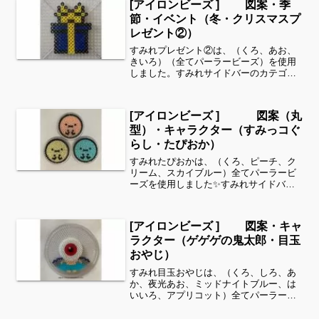
[アイロンビーズ ] 図案・季
らいのサイズは子ど...
節・イベント（冬・クリスマスプ
レゼント②）
すみれプレゼント②は、（くろ、あお、
きいろ）（全てパーラービーズ）を使用
しました。すみれサイドバーのカテゴリ
ー欄より、花・虫などシリーズ別に図案
を見ることができます！お時間がありま
したら、他の図案もぜひ覗いてみてくだ
[アイロンビーズ ] 図案（丸
さい^ ^季節・イベント...
型）・キャラクター（すみっコぐ
らし・たぴおか）
すみれたぴおかは、（くろ、ピーチ、ク
リーム、スカイブルー）全てパーラービ
ーズを使用しました✨すみれサイドバー
のカテゴリー欄より、花・虫などシリー
ズ別に図案を見ることができます！お時
間がありましたら、他の図案もぜひ覗い
[アイロンビーズ ] 図案・キャ
てみてください^ ^今回...
ラクター（ゲゲゲの鬼太郎・目玉
おやじ）
すみれ目玉おやじは、（くろ、しろ、あ
か、夜光あお、ミッドナイトブルー、は
いいろ、アプリコット）全てパーラービ
ーズを使用しました✨すみれサイドバー
のカテゴリー欄より、花・虫などシリー