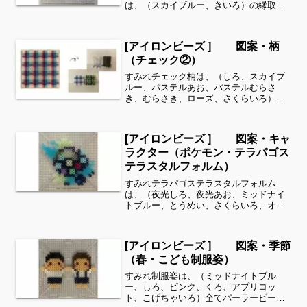
は、（スカイブルー、きいろ）の縁取り
模様Nは、（ラムネ、しろ）の2段ずつの
縦縞模様Oは、（パステルむらさき、ブ
ルーベリー ）の2段ずつの横縞柄Pは、
[アイロンビーズ ] 図案・柄
（ローズ、しろ...
（チェック②）
すみれチェック柄は、（しろ、スカイブ
ルー、パステルあお、パステルむらさ
き、むらさき、ローズ、さくらいろ）全
てパーラービーズを使用しました✨すみ
れサイドバーのカテゴリー欄より、花・
虫などシリーズ別に図案を見ることがで
[アイロンビーズ ] 図案・キャ
きます！お時間がありました...
ラクター（ポケモン・テラパゴス
テラスタルフォルム）
すみれテラパゴステラスタルフォルム
は、（夜光しろ、夜光あお、ミッドナイ
トブルー、とうめい、さくらいろ、オリ
ーブ、スカイブルー、はいいろ、ダーク
グレー、クリーム、パステルむらさき、
パステルみどり、あか、パステルあお）
[アイロンビーズ ] 図案・季節
全てパーラービーズを使用し...
（春・こども制服姿）
すみれ制服姿は、（ミッドナイトブル
ー、しろ、ピンク、くろ、アプリコッ
ト、こげちゃいろ）全てパーラービーズ