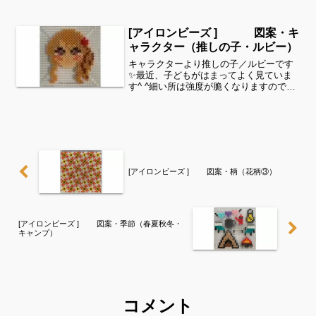
を使用しました✨すみれサイドバーのカ
テゴリー欄より、花・虫などシリーズ別
に図案を見ることができます！お時間が
[アイロンビーズ ] 図案・キ
ありましたら、他の図案もぜひ...
ャラクター（推しの子・ルビー）
キャラクターより推しの子／ルビーです
✨最近、子どもがはまってよく見ていま
す^ ^細い所は強度が脆くなりますので、
取り扱いに注意してくださいね。これく
らいのサイズは子どもの集中力にもちょ
うど良いようです。全部作ることが難し
い時は、ある程度の形...
[アイロンビーズ ] 図案・柄（花柄③）
[アイロンビーズ ] 図案・季節（春夏秋冬・
キャンプ）
コメント