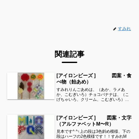
すみれ
関連記事
[アイロンビーズ ] 図案・食
べ物（飴あめ）
すみれりんごあめは、（あか、ラメあ
か、こむぎいろ）チョコバナナは、（こ
げちゃいろ、クリーム、こむぎいろ）い
ちごあめは、（あか、ラメあか、こむぎ
いろ）ペロペロキャンディ左は、（し
ろ、ネオンオレンジ、ネオングリーン）
[アイロンビーズ ] 図案・文字
ペロペロキャンディ右は、（し...
（アルファベットM〜R）
見本です^ ^↑上の段は3色斜め模様、下の
段はハーフの2色模様です！！すみれM