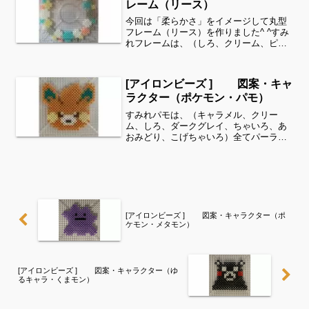
レーム（リース）
今回は「柔らかさ」をイメージして丸型
フレーム（リース）を作りました^ ^すみ
れフレームは、（しろ、クリーム、ピー
チ、ライトグレー、スカイブルー、とう
めい）全てパーラービーズを使用しまし
た✨すみれサイドバーのカテゴリー欄よ
[アイロンビーズ ] 図案・キャ
り、花・虫などシリー...
ラクター（ポケモン・パモ）
すみれパモは、（キャラメル、クリー
ム、しろ、ダークグレイ、ちゃいろ、あ
おみどり、こげちゃいろ）全てパーラー
ビーズを使用しました✨すみれサイドバ
ーのカテゴリー欄より、花・虫などシリ
ーズ別に図案を見ることができます！お
時間がありましたら、他の図...
[アイロンビーズ ] 図案・キャラクター（ポ
ケモン・メタモン）
[アイロンビーズ ] 図案・キャラクター（ゆ
るキャラ・くまモン）