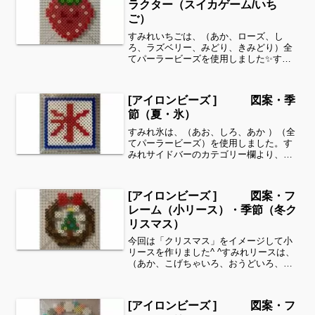
ラクター（スイカゲーム/いち
ご）
すみれいちごは、（あか、ローズ、し
ろ、ラズベリー、みどり、きみどり）全
てパーラービーズを使用しました✨すみ
れサイドバーのカテゴリー欄より、花・
虫などシリーズ別に図案を見ることがで
きます！お時間がありましたら、他の図
[アイロンビーズ ] 図案・季
案もぜひ覗いてみてください...
節（夏・氷）
すみれ氷は、（あお、しろ、あか ）（全
てパーラービーズ）を使用しました。す
みれサイドバーのカテゴリー欄より、
花・虫などシリーズ別に図案を見ること
ができます！お時間がありましたら、他
の図案もぜひ覗いてみてください^ ^細い
[アイロンビーズ ] 図案・フ
所は強度が脆くなりま...
レーム（小リース）・季節（冬ク
リスマス）
今回は「クリスマス」をイメージして小
リースを作りました^ ^すみれリースは、
（あか、こげちゃいろ、おうどいろ、ち
ゃいろ、きいろ、しろ、みどり、パステ
ルあお 、ローズ、とうめい）全てパーラ
ービーズを使用しました✨こちらは、上
[アイロンビーズ ] 図案・フ
記の飾りを何もつけ...