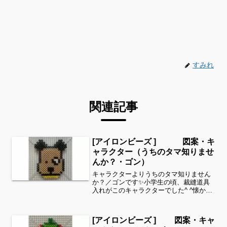
すみれ
関連記事
[アイロンビーズ ] 図案・キ
ャラクター（うちのタマ知りませ
んか？・ゴン）
キャラクターよりうちのタマ知りません
か？／ゴンです✨小学生の頃、裁縫道具
入れがこのキャラクターでした^ ^懐かし
いです✨今年、40周年だそうですよ^ ^細
い所は強度が脆くなりますので、取り扱
いに注意してくださいね。これくらいの
[アイロンビーズ ] 図案・キャ
サイズは子ども...