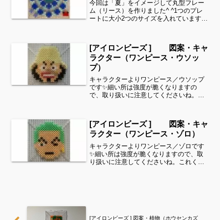
今回は「夏」をイメージして丸型フレー
ム（リース）を作りました^ ^1つのプレ
ートに大小2つのサイズを入れています。
２つは繋がっておりません。お好きな方
をどうぞ^ ^ブルー系統を使用して海と波
をイメージしました。接着剤については
[アイロンビーズ ] 図案・キャ
こちらをご参考...
ラクター（ワンピース・ウソッ
プ）
キャラクターよりワンピース／ウソップ
です✨細い所は強度が脆くなりますの
で、取り扱いに注意してくださいね。こ
れくらいのサイズは子どもの集中力にも
ちょうど良いようです。全部作ることが
難しい時は、ある程度の形を先に作って
[アイロンビーズ ] 図案・キャ
あげて、「○色だけ埋めてみ...
ラクター（ワンピース・ゾロ）
キャラクターよりワンピース／ゾロです
✨細い所は強度が脆くなりますので、取
り扱いに注意してくださいね。これくら
いのサイズは子どもの集中力にもちょう
ど良いようです。全部作ることが難しい
時は、ある程度の形を先に作ってあげ
て、「○色だけ埋めてみてね...
[アイロンビーズ ] 図案・植物（ホウセンカズ