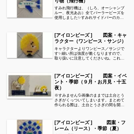
り物（飛行機）
すみれ飛行機は、（しろ、オーシャンブ
ルー、夜光あお）全てパーラービーズを
使用しました✨すみれサイドバーのカテ
ゴリー欄より、花・虫などシリーズ別に
図案を見ることができます！お時間があ
りましたら、他の図案もぜひ覗いてみて
[アイロンビーズ ] 図案・キャ
ください^ ^乗り物シリ...
ラクター（ワンピース・サンジ）
キャラクターよりワンピース／サンジで
す✨細い所は強度が脆くなりますので、
取り扱いに注意してくださいね。これく
らいのサイズは子どもの集中力にもちょ
うど良いようです。全部作ることが難し
い時は、ある程度の形を先に作ってあげ
[アイロンビーズ ] 図案・イベ
て、「○色だけ埋めてみて...
ント・季節（９月・お月見・十五
夜）
※すみません💦画像のままでは土台とう
さぎがくっついてしまいます。まとめて
作られる際は、土台とうさぎの間を開け
てお作りください！すみれ（ミッドナイ
トブルー、おうどいろ、こむぎいろ、マ
シュマロ、クリーム、きいろ、しろ、さ
[アイロンビーズ ] 図案・フ
くらいろ、くろ）全てパー...
レーム（リース）・季節（夏）