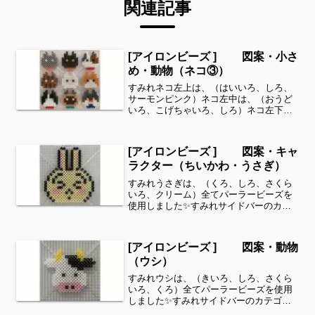
関連記事
[アイロンビーズ ] 図案・小さ
め・動物（ネコ③）
すみれネコ左上は、（はいいろ、しろ、
サーモンピンク）ネコ左中は、（おうど
いろ、こげちゃいろ、しろ）ネコ左下
は、（くろ、しろ、スカイブルー、あ
か）ネコ中上は、（くろ、きいろ、オレ
ンジ）ネコ中中は、（しろ、くろ）ネコ
[アイロンビーズ ] 図案・キャ
中下は、（こむぎいろ、こげち...
ラクター（ちいかわ・うさぎ）
すみれうさぎは、（くろ、しろ、さくら
いろ、クリーム）全てパーラービーズを
使用しました✨すみれサイドバーのカテ
ゴリー欄より、花・虫などシリーズ別に
図案を見ることができます！お時間があ
りましたら、他の図案もぜひ覗いてみて
[アイロンビーズ ] 図案・動物
ください^ ^キャラクタ...
（ウシ）
すみれウシは、（きいろ、しろ、さくら
いろ、くろ）全てパーラービーズを使用
しました✨すみれサイドバーのカテゴリ
ー欄より、花・虫などシリーズ別に図案