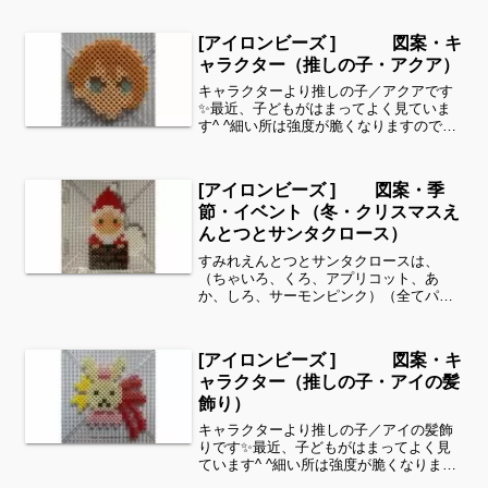
を見ることができます！お時間がありま
したら、他の図案もぜひ覗いてみてくだ
[アイロンビーズ ] 図案・キ
さい^ ^動物シリーズよ...
ャラクター（推しの子・アクア）
キャラクターより推しの子／アクアです
✨最近、子どもがはまってよく見ていま
す^ ^細い所は強度が脆くなりますので、
取り扱いに注意してくださいね。これく
らいのサイズは子どもの集中力にもちょ
うど良いようです。全部作ることが難し
[アイロンビーズ ] 図案・季
い時は、ある程度の形...
節・イベント（冬・クリスマスえ
んとつとサンタクロース）
すみれえんとつとサンタクロースは、
（ちゃいろ、くろ、アプリコット、あ
か、しろ、サーモンピンク）（全てパー
ラービーズ）を使用しました。すみれサ
イドバーのカテゴリー欄より、花・虫な
どシリーズ別に図案を見ることができま
[アイロンビーズ ] 図案・キ
す！お時間がありましたら、他...
ャラクター（推しの子・アイの髪
飾り）
キャラクターより推しの子／アイの髪飾
りです✨最近、子どもがはまってよく見
ています^ ^細い所は強度が脆くなります
ので、取り扱いに注意してくださいね。