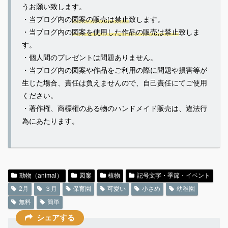
うお願い致します。
・当ブログ内の
図案の販売は禁止
致します。
・当ブログ内の
図案を使用した作品の販売は禁止
致しま
す。
・個人間のプレゼントは問題ありません。
・当ブログ内の図案や作品をご利用の際に問題や損害等が
生じた場合、責任は負えませんので、自己責任にてご使用
ください。
・著作権、商標権のある物のハンドメイド販売は、違法行
為にあたります。
動物（animal）
図案
植物
記号文字・季節・イベント
2月
３月
保育園
可愛い
小さめ
幼稚園
無料
簡単
シェアする