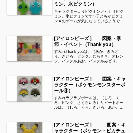
ミン、氷ピクミン）
キャラクターよりピクミン／ヒカリピク
ミン、氷ピクミンです✨子どもがピクミ
ン４のゲームが気になっているようです^
^可愛い色合いでしたのでアイロンビーズ
で作ってみました✨細い所は強度が脆く
なりますので、取り扱いに注意してくだ
[アイロンビーズ ] 図案・季
さいね。これくら...
節・イベント（Thank you）
すみれThank youは、（あか、きみど
り、きいろ、ピンク、むらさき、オレン
ジ、パステルあお、パステルみどり）
花、枠（マスカット、パステルむらさ
き、クリーム、ピーチ、サーモンピン
ク、とうめい、あおみどり）全てパーラ
[アイロンビーズ ] 図案・キャ
ービーズを使用しました✨...
ラクター（ポケモンモンスターボ
ール④）
すみれラブラブボールは、（しろ、く
ろ、ピンク、さくらいろ）リピートボー
ルは、（しろ、くろ、きいろ、あか、ダ
ークグレー）パークボールは、（しろ、
パステルあお、きいろ）サファリボール
は、（しろ、くろ、オリーブ、こむぎい
[アイロンビーズ ] 図案・キ
ろ、おうどいろ、みどり）全...
ャラクター（ポケモン・ピカチュ