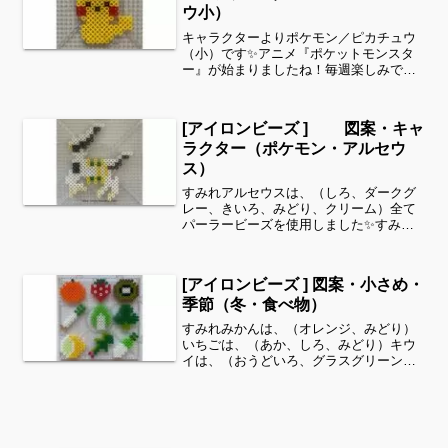
ウ小）
キャラクターよりポケモン／ピカチュウ
（小）です✨アニメ『ポケットモンスタ
ー』が始まりましたね！毎週楽しみです
✨細い所は強度が脆くなりますので、取
り扱いに注意してくださいね。これくら
いのサイズは子どもの集中力にもちょう
[アイロンビーズ ] 図案・キャ
ど良いようです。全部作る...
ラクター（ポケモン・アルセウ
ス）
すみれアルセウスは、（しろ、ダークグ
レー、きいろ、みどり、クリーム）全て
パーラービーズを使用しました✨すみれ
サイドバーのカテゴリー欄より、花・虫
などシリーズ別に図案を見ることができ
ます！お時間がありましたら、他の図案
[アイロンビーズ ] 図案・小さめ・
もぜひ覗いてみてください...
季節（冬・食べ物）
すみれみかんは、（オレンジ、みどり）
いちごは、（あか、しろ、みどり）キウ
イは、（おうどいろ、グラスグリーン、
しろ、くろ）ネギは、（こむぎいろ、し
ろ、みどり、きみどり）はくさいは、
（しろ、きみどり）ブロッコリーは、
（みどり、グラスグリーン）レ...