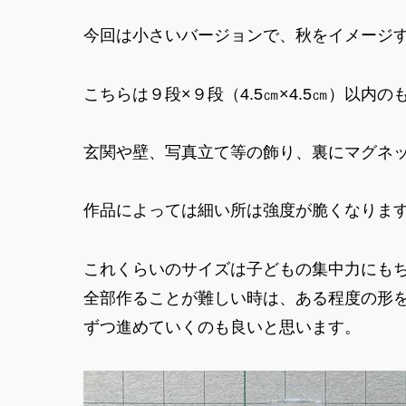
今回は小さいバージョンで、秋をイメージ
こちらは９段×９段（4.5㎝×4.5㎝）以内の
玄関や壁、写真立て等の飾り、裏にマグネ
作品によっては細い所は強度が脆くなりま
これくらいのサイズは子どもの集中力にも
全部作ることが難しい時は、ある程度の形
ずつ進めていくのも良いと思います。