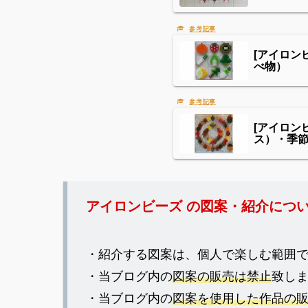
[アイロン
べ物）
[アイロ
ス）・季
アイロンビーズ の図案・紹介につ
・紹介する図案は、個人で楽しむ範囲
・当ブログ内の
図案の販売は禁止
致し
・当ブログ内の
図案を使用した作品の