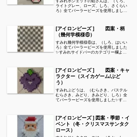
すみれポシェットの鎧さんは、（くろ、
ライトグレー、ローズ、しろ、さくらい
ろ）全てパーラービーズを使用しました
✨すみれサイドバーのカテゴリー欄よ
り、花・虫などシリーズ別に図案を見る
ことができます！お時間がありました
[アイロンビーズ ] 図案・柄
ら、他の図案もぜひ覗いてみて...
（幾何学模様⑥）
すみれ幾何学模様⑥は、（しろ、はいい
ろ）全てパーラービーズを使用しました
✨すみれサイドバーのカテゴリー欄よ
り、花・虫などシリーズ別に図案を見る
ことができます！お時間がありました
ら、他の図案もぜひ覗いてみてください^
[アイロンビーズ ] 図案・キャ
^好きなサイズに調整して...
ラクター（スイカゲーム/ぶど
う）
すみれぶどうは、（むらさき、パステル
むらさき、みどり、きみどり、しろ）全
てパーラービーズを使用しました✨すみ
れサイドバーのカテゴリー欄より、花・
虫などシリーズ別に図案を見ることがで
きます！お時間がありましたら、他の図
[アイロンビーズ ] 図案・季節・イ
案もぜひ覗いてみてくださ...
ベント（冬・クリスマスサンタク
ロース）