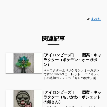
すみれ
関連記事
[アイロンビーズ ] 図案・キャ
ラクター（ポケモン・オーガポ
ン）
キャラクターよりポケモン／オーガポン
です✨Switchスカーレット 、バイオレッ
トの追加コンテンツ「ゼロの秘宝」前編
「碧の仮面」の配信が始まりましたね！
子どもがオーガポンが可愛いというので
作ってみました^ ^細い所は強度が脆くな
[アイロンビーズ ] 図案・キャ
りますので、...
ラクター（ちいかわ・ポシェット
の鎧さん）