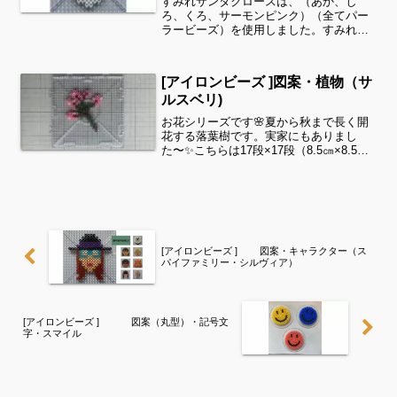
すみれサンタクロースは、（あか、し
ろ、くろ、サーモンピンク）（全てパー
ラービーズ）を使用しました。すみれサ
イドバーのカテゴリー欄より、花・虫な
どシリーズ別に図案を見ることができま
す！お時間がありましたら、他の図案も
[アイロンビーズ ]図案・植物（サ
ぜひ覗いてみてください^ ...
ルスベリ)
お花シリーズです🌸夏から秋まで長く開
花する落葉樹です。実家にもありまし
た〜✨こちらは17段×17段（8.5㎝×8.5
㎝）以内にするために木の一部を表現し
ています。細い所は強度が脆くなります
ので、取り扱いに注意してくださいね。
お花は、紅色やピ...
[アイロンビーズ ] 図案・キャラクター（ス
パイファミリー・シルヴィア）
[アイロンビーズ ] 図案（丸型）・記号文
字・スマイル