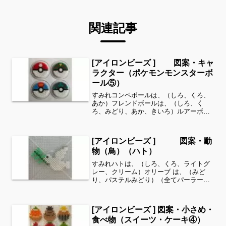
関連記事
[アイロンビーズ ] 図案・キャ
ラクター（ポケモンモンスターボ
ール⑤）
すみれコンペボールは、（しろ、くろ、
あか）フレンドボールは、（しろ、く
ろ、みどり、あか、きいろ）ルアーボー
ルは、（しろ、くろ、パステルあお、あ
か、オレンジ）ネットボールは、（し
ろ、くろ、あおみどり、ダークグレー）
[アイロンビーズ ] 図案・動
全てパーラービーズを使用しま...
物（鳥）（ハト）
すみれハトは、（しろ、くろ、ライトグ
レー、クリーム）オリーブ は、（みど
り、パステルみどり）（全てパーラービ
ーズ）を使用しました。すみれサイドバ
ーのカテゴリー欄より、花・虫などシリ
ーズ別に図案を見ることができます！お
[アイロンビーズ ] 図案・小さめ・
時間がありましたら、他の...
食べ物（スイーツ・ケーキ④）