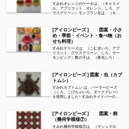
すみれオレンジのケーキは、（キャラメ
ル、アプリコット、オレンジ、しろ、グ
ラスグリーン）モンブラン左は、（キャ
ラメル、こむぎいろ、おうどいろ、こげ
ちゃいろ）モンブラン右は、（きいろ、
しろ、キャラメル、ダークグレー、はい
[アイロンビーズ ] 図案・小さ
いろ）イチゴのタルトは、...
め・季節・イベント・食べ物（お
せち料理）
すみれテリーヌは、（こむぎいろ、アプ
リコット、グラスグリーン、しろ、サー
モンピンク）数の子は、（夜光しろ）田
作りは、（ゴールド、くろ、ミッドナイ
トブルー）なます（ゆずカップ入り）
は、（オレンジ、しろ、きいろ）伊勢海
[アイロンビーズ ] 図案・虫（カブ
老は、（あか、くろ、さくら...
トムシ）
すみれカブトムシ は、パーラービーズ
（くろ、こげちゃいろ、ダークグレー）
を使用しました✨すみれサイドバーのカ
テゴリー欄より、花・虫などシリーズ別
に図案を見ることができます！お時間が
ありましたら、他の図案もぜひ覗いてみ
[アイロンビーズ ] 図案・柄
てください^ ^虫シリー...
（幾何学模様⑦）
すみれ幾何学模様⑦は、（マシュマロ、