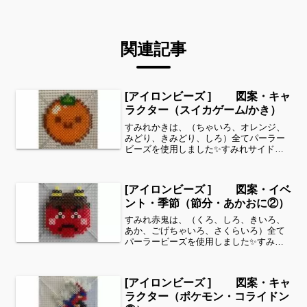
関連記事
[アイロンビーズ ] 図案・キャ
ラクター（スイカゲーム/かき）
すみれかきは、（ちゃいろ、オレンジ、
みどり、きみどり、しろ）全てパーラー
ビーズを使用しました✨すみれサイドバ
ーのカテゴリー欄より、花・虫などシリ
ーズ別に図案を見ることができます！お
時間がありましたら、他の図案もぜひ覗
[アイロンビーズ ] 図案・イベ
いてみてください^ ^ス...
ント・季節（節分・あかおに②）
すみれ赤鬼は、（くろ、しろ、きいろ、
あか、ごげちゃいろ、さくらいろ）全て
パーラービーズを使用しました✨すみれ
サイドバーのカテゴリー欄より、花・虫
などシリーズ別に図案を見ることができ
ます！お時間がありましたら、他の図案
[アイロンビーズ ] 図案・キャ
もぜひ覗いてみてください...
ラクター（ポケモン・コライドン