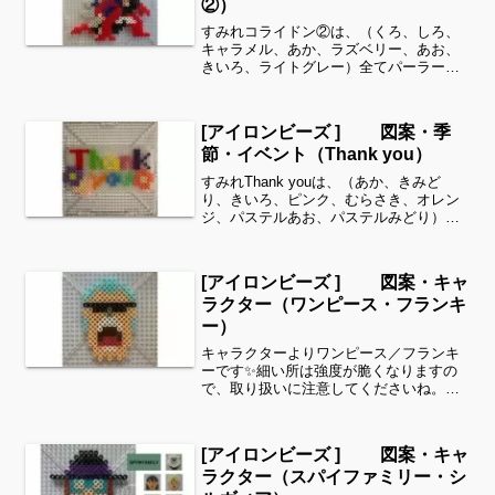
②）
すみれコライドン②は、（くろ、しろ、
キャラメル、あか、ラズベリー、あお、
きいろ、ライトグレー）全てパーラービ
ーズを使用しました✨すみれサイドバー
のカテゴリー欄より、花・虫などシリー
ズ別に図案を見ることができます！お時
[アイロンビーズ ] 図案・季
間がありましたら、他の図...
節・イベント（Thank you）
すみれThank youは、（あか、きみど
り、きいろ、ピンク、むらさき、オレン
ジ、パステルあお、パステルみどり）
花、枠（マスカット、パステルむらさ
き、クリーム、ピーチ、サーモンピン
ク、とうめい、あおみどり）全てパーラ
[アイロンビーズ ] 図案・キャ
ービーズを使用しました✨...
ラクター（ワンピース・フランキ
ー）
キャラクターよりワンピース／フランキ
ーです✨細い所は強度が脆くなりますの
で、取り扱いに注意してくださいね。こ
れくらいのサイズは子どもの集中力にも
ちょうど良いようです。全部作ることが
難しい時は、ある程度の形を先に作って
[アイロンビーズ ] 図案・キャ
あげて、「○色だけ埋めて...
ラクター（スパイファミリー・シ