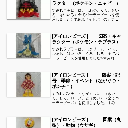
ラクター（ポケモン・ニャビー）
すみれニャビーは、（あか、くろ、きい
ろ、はいいろ）全てパーラービーズを使
用しました✨すみれサイドバーのカテゴ
リー欄より、花・虫などシリーズ別に図
案を見ることができます！お時間があり
ましたら、他の図案もぜひ覗いてみてく
[アイロンビーズ ] 図案・キャ
ださい^ ^キャラクター...
ラクター（ポケモン・ラプラス）
すみれラプラスは、（クリーム、パステ
ルあお、はいいろ、くろ、しろ）全てパ
ーラービーズを使用しました✨すみれサ
イドバーのカテゴリー欄より、花・虫な
どシリーズ別に図案を見ることができま
す！お時間がありましたら、他の図案も
[アイロンビーズ ] 図案・記
ぜひ覗いてみてください^...
号・季節・イベント（ながぐつ・
ポンチョ）
すみれポンチョ・ながぐつは、（きい
ろ、しろ、ローズ、とうめい）（全てパ
ーラービーズ）を使用しました。すみれ
サイドバーのカテゴリー欄より、花・虫
などシリーズ別に図案を見ることができ
ます！お時間がありましたら、他の図案
[アイロンビーズ ] 図案（丸
もぜひ覗いてみてください^...
型）・動物（ウサギ）