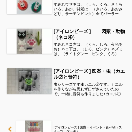
すみれウサギは、（しろ、くろ、さくら
いろ、あか）背景は、（きいろ、あおみ
どり、サーモンピンク）全てパーラービ
ーズを使用しました✨すみれサイドバー
のカテゴリー欄より、花・虫などシリー
ズ別に図案を見ることができます！お時
[アイロンビーズ ] 図案・動物
間がありましたら、他の図...
（ネコ④）
すみれネコ左は、（くろ、しろ、夜光あ
お）ネコ下は、（しろ、ピンク）ネズミ
は、（ライトグレー、ピンク、くろ）に
くきゅうは、（ピンク、しろ）さんま
は、（ミッドナイトブルー、くろ、ライ
トグレー、しろ、とうめい）ねこじゃら
[アイロンビーズ ] 図案・虫（カエ
しは、（グラスグリーン、オ...
ル②と音符）
虫シリーズです🐜カエル②です。カエル
を作りながら思わず口ずさんでいたの
で、一緒に音符も作りました♪カエル①は
こちら↓小さいバージョンは9段×9段以内
で製作しているのですが、おさめられま
せんでした💦カエルは、11段×11段（5.5
㎝×5.5㎝...
[アイロンビーズ ] 図案・イベント・食べ物（ス
イーツ・ケーキ）