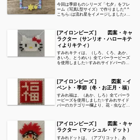
今回は季節ものシリーズ「七夕」をフレ
ーム（写真L型サイズ）で作りました^ ^
こちら↓は流れ星をイメージしました♪星
飾りの場所によっても印象が違ってきま
すね♪色を変えて作るのも良いですよね^
^こちら↓は天の川と笹飾りをイメージし
[アイロンビーズ ] 図案・キャ
ました✨我が...
ラクター（サンリオ・ハローキテ
ィよりキティ）
すみれキティは、（しろ、くろ、あか、
きいろ、とうめい）全てパーラービーズ
を使用しました✨すみれサイドバーのカ
テゴリー欄より、花・虫などシリーズ別
に図案を見ることができます！お時間が
ありましたら、他の図案もぜひ覗いてみ
[アイロンビーズ ] 図案・イ
てください^ ^キャラク...
ベント・季節（冬・お正月・福）
すみれ福は、（あか、しろ）全てパーラ
ービーズを使用しました✨すみれサイド
バーのカテゴリー欄より、花・虫などシ
リーズ別に図案を見ることができます！
お時間がありましたら、他の図案もぜひ
覗いてみてください^ ^今回は「お正月」
[アイロンビーズ ] 図案・キャ
特集！細い所は強度が...
ラクター（マッシュル・ドット）
すみれドットは、（アプリコット、あ