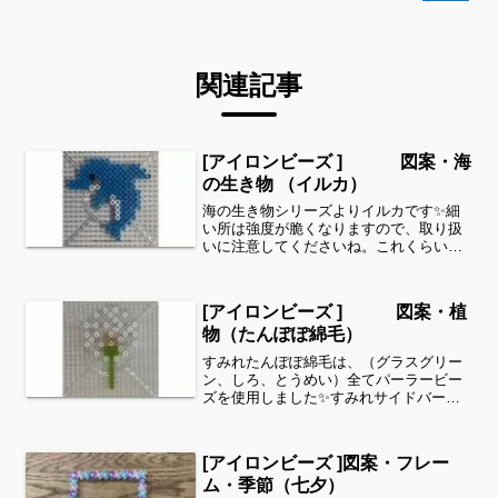
関連記事
[アイロンビーズ ] 図案・海
の生き物 （イルカ）
海の生き物シリーズよりイルカです✨細
い所は強度が脆くなりますので、取り扱
いに注意してくださいね。これくらいの
サイズは子どもの集中力にもちょうど良
いようです。全部作ることが難しい時
は、ある程度の形を先に作ってあげて、
[アイロンビーズ ] 図案・植
「○色だけ埋めてみてね」等...
物（たんぽぽ綿毛）
すみれたんぽぽ綿毛は、（グラスグリー
ン、しろ、とうめい）全てパーラービー
ズを使用しました✨すみれサイドバーの
カテゴリー欄より、花・虫などシリーズ
別に図案を見ることができます！お時間
がありましたら、他の図案もぜひ覗いて
[アイロンビーズ ]図案・フレー
みてください^ ^こちら...
ム・季節（七夕）