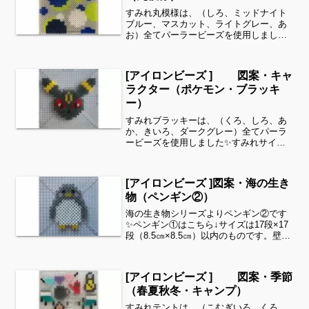
すみれ丸模様は、（しろ、ミッドナイト
ブルー、マスカット、ライトグレー、あ
お）全てパーラービーズを使用しました
✨すみれサイドバーのカテゴリー欄よ
り、花・虫などシリーズ別に図案を見る
ことができます！お時間がありました
[アイロンビーズ ] 図案・キャ
ら、他の図案もぜひ覗いてみて...
ラクター（ポケモン・ブラッキ
ー）
すみれブラッキーは、（くろ、しろ、あ
か、きいろ、ダークグレー）全てパーラ
ービーズを使用しました✨すみれサイド
バーのカテゴリー欄より、花・虫などシ
リーズ別に図案を見ることができます！
お時間がありましたら、他の図案もぜひ
[アイロンビーズ ]図案・海の生き
覗いてみてください^ ^...
物（ペンギン②）
海の生き物シリーズよりペンギン②です
✨ペンギン①はこちら↓サイズは17段×17
段（8.5㎝×8.5㎝）以内のものです。壁飾
り、キーホルダー、コースターにいかが
でしょうか。いくつかを繋げてガーラン
ドを作っても良いですね✨細い所は強度
[アイロンビーズ ] 図案・季節
が脆くなり...
（春夏秋冬・キャンプ）
すみれテントは、（こむぎいろ、くろ、