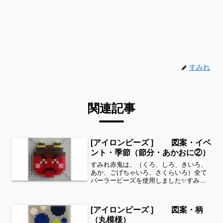
すみれ
関連記事
[アイロンビーズ ] 図案・イベ
ント・季節（節分・あかおに②）
すみれ赤鬼は、（くろ、しろ、きいろ、
あか、ごげちゃいろ、さくらいろ）全て
パーラービーズを使用しました✨すみれ
サイドバーのカテゴリー欄より、花・虫
などシリーズ別に図案を見ることができ
ます！お時間がありましたら、他の図案
[アイロンビーズ ] 図案・柄
もぜひ覗いてみてください...
（丸模様）