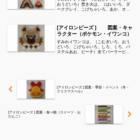
おうどいろ）焚き火は、（はいいろ、ダ
ークグレイ、こげちゃいろ、あか、オレ
ンジ、きいろ）テーブル、イスは、（は
いいろ、しろ、あおみどり、ライトグレ
ー、くろ）コーヒー、ポットは、（ダー
[アイロンビーズ ] 図案・キャ
クグレイ、こげちゃいろ、...
ラクター（ポケモン・イワンコ）
すみれイワンコは、（こむぎいろ、おう
どいろ、こげちゃいろ、しろ、くろ、パ
ステルあお、ピーチ）全てパーラービー
ズを使用しました✨すみれサイドバーの
カテゴリー欄より、花・虫などシリーズ
別に図案を見ることができます！お時間
がありましたら、他の図案...
[アイロンビーズ ] 図案・季節・イベント（冬・
クリスマスベル）
[アイロンビーズ ] 図案・食べ物（スイーツ・お
だんご）