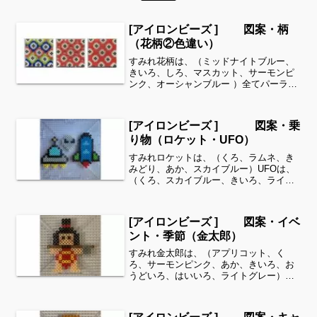
[アイロンビーズ ] 図案・柄
（花柄②色違い）
すみれ花柄は、（ミッドナイトブルー、
きいろ、しろ、マスカット、サーモンピ
ンク、オーシャンブルー ）全てパーラー
ビーズを使用しました✨全て同じ色にし
てみました↓空いているところも同じ色を
入れて仕上げました↓個人的にはこちらの
[アイロンビーズ ] 図案・乗
方が好きかもしれな...
り物（ロケット・UFO）
すみれロケットは、（くろ、ラムネ、き
みどり、あか、スカイブルー）UFOは、
（くろ、スカイブルー、きいろ、ライト
グレー）グレイ？は、（ミッドナイトブ
ルー、ライトグレー）全てパーラービー
ズを使用しました✨すみれサイドバーの
[アイロンビーズ ] 図案・イベ
カテゴリー欄より、花・...
ント・季節（金太郎）
すみれ金太郎は、（アプリコット、く
ろ、サーモンピンク、あか、きいろ、お
うどいろ、はいいろ、ライトグレー）全
てパーラービーズを使用しました✨すみ
れサイドバーのカテゴリー欄より、花・
虫などシリーズ別に図案を見ることがで