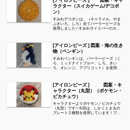
[アイロンビーズ ] 図案・キャ
きます！お時間がありました...
ラクター（スイカゲーム/デコポ
ン）
すみれデコポンは、（キャラメル、やま
ぶきいろ、しろ）全てパーラービーズを
使用しました✨すみれサイドバーのカテ
ゴリー欄より、花・虫などシリーズ別に
図案を見ることができます！お時間があ
りましたら、他の図案もぜひ覗いてみて
[アイロンビーズ ] 図案・海の生き
ください^ ^スイカゲー...
物（ペンギン）
すみれペンギンは、パーラービーズ（く
ろ、ミッドナイトブルー、しろ、きい
ろ、オレンジ、アプリコット）を使用し
ました✨すみれサイドバーのカテゴリー
欄より、花・虫などシリーズ別に図案を
見ることができます！お時間がありまし
[アイロンビーズ ] 図案・キ
たら、他の図案もぜひ覗いて...
ャラクター（丸型）（ポケモン・
ピカチュウ）
キャラクターよりポケモン／ピカチュウ
（丸型）です✨今回は、しかくとまるの
プレート２種類を使用しています！プレ
ートを使用せずに仕上げるため、隙間が
出来るところがございます。また、正規
の使用方法と異なるため、お試しの際は