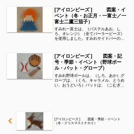
これくらいのサイズは子どもの集中力に
もちょうど良いようです。全部作ること
[アイロンビーズ ] 図案・イ
が難しい時は、ある程度...
ベント（冬・お正月・一富士／一
富士二鷹三茄子）
すみれ一富士は、（パステルあお、し
ろ、オレンジ）（全てパーラービーズ）
を使用しました。すみれサイドバーのカ
テゴリー欄より、花・虫などシリーズ別
に図案を見ることができます！お時間が
ありましたら、他の図案もぜひ覗いてみ
[アイロンビーズ ] 図案・記
てください^ ^当ブログを...
号・季節・イベント（野球ボー
ル・バット・グローブ）
すみれ野球ボールは、（しろ、あか）グ
ローブは、（くろ、キャラメル、とうめ
い、おうどいろ）バットは、（こむぎい
ろ、おうどいろ）全てパーラービーズを
使用しました✨すみれサイドバーのカテ
ゴリー欄より、花・虫などシリーズ別に
図案を見ることができます...
[アイロンビーズ ] 図案・季節・イベント
（冬・クリスマストナカイ）