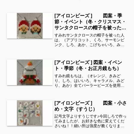
リー欄より、花・虫などシリーズ別に図
案を見ることができます！お時間があり
ましたら、他の図案もぜひ覗いてみてく
[アイロンビーズ ] 図案・季
ださい^ ^季節・イベント...
節・イベント（冬・クリスマス・
サンタクロースの帽子を被った
人）
すみれサンタクロースの帽子を被った人
は、（アプリコット、くろ、サーモンピ
ンク、しろ、あか、こげちゃいろ、みど
り、スカイブルー）（全てパーラービー
ズ）を使用しました。すみれサイドバー
のカテゴリー欄より、花・虫などシリー
[アイロンビーズ ] 図案・イベン
ズ別に図案を見ることがで...
ト・季節（冬・お正月鏡もち）
すみれ鏡もちは、（オレンジ、きみど
り、しろ、はいいろ、キャラメル、みど
り、あか）全てパーラービーズを使用し
ました✨すみれサイドバーのカテゴリー
欄より、花・虫などシリーズ別に図案を
見ることができます！お時間がありまし
[アイロンビーズ ] 図案・小さ
たら、他の図案もぜひ覗いて...
め・文字（すうじ）
記号文字よりすうじです♪今回しろで作っ
てみましたが、お好きな色に変えてくだ
さいね！！細い所は強度が脆くなります
ので、取り扱いに注意してくださいね。