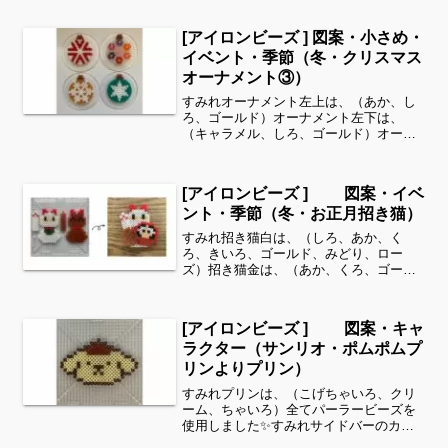
り、花・虫などシリーズ別に図案を見る
ことができます！お時間がありました
[アイロンビーズ ] 図案・小さめ・
ら、他の図案もぜひ覗いてみて...
イベント・季節（冬・クリスマス
オーナメント③）
すみれオーナメント左上は、（あか、し
ろ、ゴールド）オーナメント左下は、
（キャラメル、しろ、ゴールド）オーナ
メント右上は、（とうめい、きいろ、ピ
ンク、むらさき、あか、オレンジ、サー
モンピンク、パステルむらさき、さくら
[アイロンビーズ ] 図案・イベ
いろ、ゴールド）オーナメン...
ント・季節（冬・お正月招き猫）
すみれ招き猫白は、（しろ、あか、く
ろ、きいろ、ゴールド、みどり、ロー
ズ）招き猫金は、（あか、くろ、ゴール
ド、ローズ）全てパーラービーズを使用
しました✨すみれサイドバーのカテゴリ
ー欄より、花・虫などシリーズ別に図案
[アイロンビーズ ] 図案・キャ
を見ることができます！お時間...
ラクター（サンリオ・ポムポムプ
リンよりプリン）
すみれプリンは、（こげちゃいろ、クリ
ーム、ちゃいろ）全てパーラービーズを
使用しました✨すみれサイドバーのカテ
ゴリー欄より、花・虫などシリーズ別に