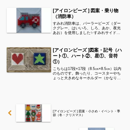
図案を見ることができます！お時間があ
りましたら、他の図案もぜひ覗いてみて
[アイロンビーズ ] 図案・乗り物
ください^ ^キャラクタ...
（消防車）
すみれ消防車は、パーラービーズ（ダー
クグレー、はいいろ、しろ、あか、夜光
あお）を使用しました✨すみれサイドバ
ーのカテゴリー欄より、花・虫などシリ
ーズ別に図案を見ることができます！お
時間がありましたら、他の図案もぜひ覗
[アイロンビーズ ]図案・記号（ハ
いてみてください^ ^乗...
ート①、ハート②、星①、音符
①）
こちらは17段×17段（8.5㎝×8.5㎝）以内
のものです。飾ったり、コースターやち
ょっと大きめなキーホルダー（かなり大
きい💦）にいかがでしょうか♫お好みの
色を使って作ってみてくださいね❤️作品
によっては背景が無くても形になると思
いますが、...
[アイロンビーズ ] 図案・小さめ・イベント・季
節（冬・クリスマス）