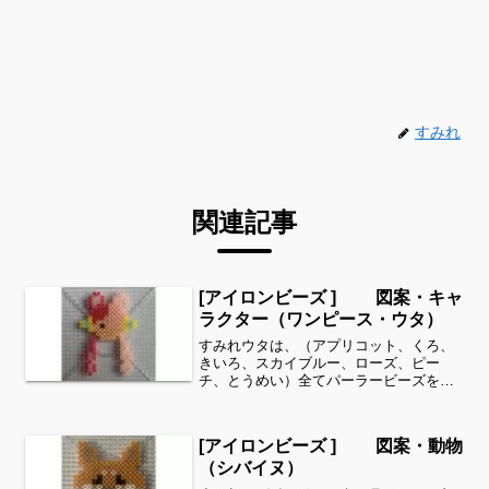
すみれ
関連記事
[アイロンビーズ ] 図案・キャ
ラクター（ワンピース・ウタ）
すみれウタは、（アプリコット、くろ、
きいろ、スカイブルー、ローズ、ピー
チ、とうめい）全てパーラービーズを使
用しました✨すみれサイドバーのカテゴ
リー欄より、花・虫などシリーズ別に図
案を見ることができます！お時間があり
[アイロンビーズ ] 図案・動物
ましたら、他の図案もぜひ覗...
（シバイヌ）