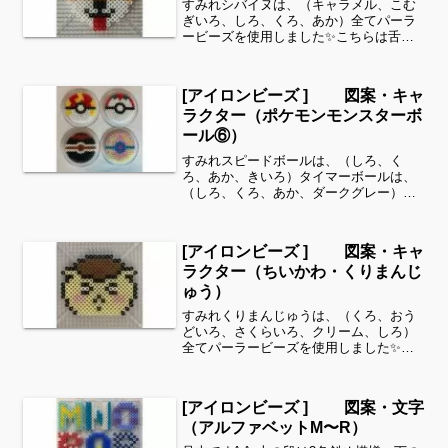
すみれシバイヌは、（キャラメル、こむ
ぎいろ、しろ、くろ、あか）全てパーラ
ービーズを使用しました✨こちらは舌な
しバージョンです。すみれサイドバーの
カテゴリー欄より、花・虫などシリーズ
別に図案を見ることができます！お時間
[アイロンビーズ ] 図案・キャ
がありましたら、他の図案...
ラクター（ポケモンモンスターボ
ール⑥）
すみれスピードボールは、（しろ、く
ろ、あか、きいろ）タイマーボールは、
（しろ、くろ、あか、ダークグレー）ゴ
ージャスボールは、（しろ、くろ、ゴー
ルド、あか）ヒールボールは、（クリー
ム、パステルあお、パステルむらさき、
[アイロンビーズ ] 図案・キャ
さくらいろ）全てパーラービ...
ラクター（ちいかわ・くりまんじ
ゅう）
すみれくりまんじゅうは、（くろ、おう
どいろ、さくらいろ、クリーム、しろ）
全てパーラービーズを使用しました✨す
みれサイドバーのカテゴリー欄より、
花・虫などシリーズ別に図案を見ること
ができます！お時間がありましたら、他
[アイロンビーズ ] 図案・文字
の図案もぜひ覗いてみてくだ...
（アルファベットM〜R）