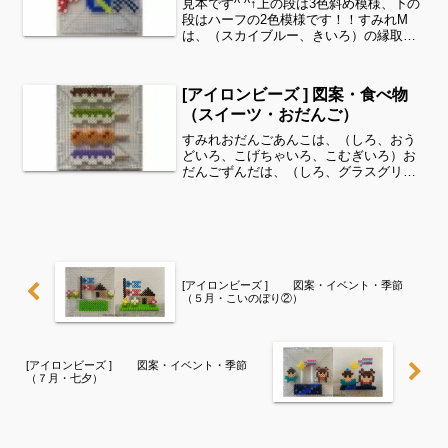
見本です^ ^↑上の段は3色斜め模様、下の
段はハーフの2色模様です！！すみれM
は、（スカイブルー、きいろ）の縁取り
模様Nは、（ラムネ、しろ）の2段ずつの
縦縞模様Oは、（パステルむらさき、ブ
ルーベリー ）の2段ずつの横縞柄Pは、
[アイロンビーズ ] 図案・食べ物
（ローズ、しろ...
（スイーツ・おだんご）
すみれおだんごあんこは、（しろ、おう
どいろ、こげちゃいろ、こむぎいろ）お
だんごずんだは、（しろ、グラスグリー
ン、こむぎいろ）おだんごみたらしは、
（キャラメル、ゴールド、こむぎいろ）
おだんごむらさきいもは、（しろ、パス
テルむらさき、こむぎいろ...
[アイロンビーズ ] 図案・イベント・季節
（５月・こいのぼり②）
[アイロンビーズ ] 図案・イベント・季節
（７月・七夕）