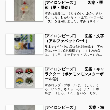
[アイロンビーズ ] 図案・季
覗いてみてください^ ^...
節（夏・風鈴）
すみれ風鈴は、（とうめい、あか、きい
ろ、しろ、しゅいろ ）（全てパーラービ
ーズ）を使用しました。すみれサイドバ
ーのカテゴリー欄より、花・虫などシリ
ーズ別に図案を見ることができます！お
時間がありましたら、他の図案もぜひ覗
[アイロンビーズ ] 図案・文字
いてみてください^ ^...
（アルファベットG〜L）
見本です^ ^↑上の段は3色斜め模様、下の
段はハーフの2色模様です！！すみれG
は、（しろ、ミッドナイトブルー）のハ
ーフ模様Hは、（オーシャンブルー、マ
スカット）の2段ずつの斜め模様Iは、
（きみどり、きいろ）の斜めライン柄J
[アイロンビーズ ] 図案・キャ
は、（きいろ、クリ...
ラクター（ポケモンモンスターボ
ール④）
すみれラブラブボールは、（しろ、く
ろ、ピンク、さくらいろ）リピートボー
ルは、（しろ、くろ、きいろ、あか、ダ
ークグレー）パークボールは、（しろ、
パステルあお、きいろ）サファリボール
は、（しろ、くろ、オリーブ、こむぎい
[アイロンビーズ ] 図案・海
ろ、おうどいろ、みどり）全...