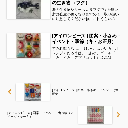
の生き物 （フグ）
海の生き物シリーズよりフグです✨細い
所は強度が脆くなりますので、取り扱い
に注意してくださいね。これくらいのサ
イズは子どもの集中力にもちょうど良い
ようです。全部作ることが難しい時は、
ある程度の形を先に作ってあげて、「○色
[アイロンビーズ ] 図案・小さめ・
だけ埋めてみてね」等少...
イベント・季節（冬・お正月）
すみれ鏡もちは、（しろ、はいいろ、オ
レンジ）だるまは、（あか、ゴールド、
しろ、くろ、アプリコット）絵馬は、
（キャラメル、きいろ、ラズベリー、み
どり、あか、とうめい）鯛は、（あか、
ピンク、さくらいろ、しろ、くろ）門松
は、（みどり、きいろ、きみ...
[アイロンビーズ ] 図案・小さめ・イベント（運
動会）
[アイロンビーズ ] 図案・イベント・食べ物（ス
イーツ・ケーキ）