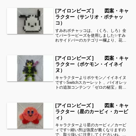
もちょうど良いようです。全部作ること
が難しい時は、ある程度の形を先に作っ
[アイロンビーズ ] 図案・キャ
てあげて、「○色だけ埋め...
ラクター（サンリオ・ポチャッ
コ）
すみれポチャッコは、（くろ、しろ）全
てパーラービーズを使用しました✨すみ
れサイドバーのカテゴリー欄より、花・
虫などシリーズ別に図案を見ることがで
きます！お時間がありましたら、他の図
案もぜひ覗いてみてください^ ^耳が崩れ
[アイロンビーズ ] 図案・キャ
やすそうなので縁取り...
ラクター（ポケモン・イイネイ
ヌ）
キャラクターよりポケモン／イイネイヌ
です✨Switchスカーレット 、バイオレッ
トの追加コンテンツ「ゼロの秘宝」前編
「碧の仮面」の配信が始まりましたね！
細い所は強度が脆くなりますので、取り
扱いに注意してくださいね。これくらい
[アイロンビーズ ] 図案・キャ
のサイズは子ども...
ラクター（星のカービィ・カービ
ィ）
キャラクターより星のカービィ／カービ
ィです✨細い所は強度が脆くなりますの
で、取り扱いに注意してくださいね。こ