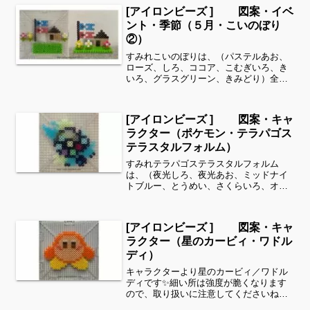
[アイロンビーズ ] 図案・イベ
ント・季節（５月・こいのぼり
②）
すみれこいのぼりは、（パステルあお、
ローズ、しろ、ココア、こむぎいろ、き
いろ、グラスグリーン、きみどり）全て
パーラービーズを使用しました✨すみれ
サイドバーのカテゴリー欄より、花・虫
などシリーズ別に図案を見ることができ
[アイロンビーズ ] 図案・キャ
ます！お時間がありました...
ラクター（ポケモン・テラパゴス
テラスタルフォルム）
すみれテラパゴステラスタルフォルム
は、（夜光しろ、夜光あお、ミッドナイ
トブルー、とうめい、さくらいろ、オリ
ーブ、スカイブルー、はいいろ、ダーク
グレー、クリーム、パステルむらさき、
パステルみどり、あか、パステルあお）
[アイロンビーズ ] 図案・キャ
全てパーラービーズを使用し...
ラクター（星のカービィ・ワドル
ディ）
キャラクターより星のカービィ／ワドル
ディです✨細い所は強度が脆くなります
ので、取り扱いに注意してくださいね。
これくらいのサイズは子どもの集中力に