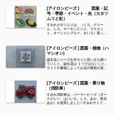
[アイロンビーズ ] 図案・記
号・季節・イベント・虫（カタツ
ムリと虹）
すみれカタツムリは、（くろ、クリー
ム、しろ、サーモンピンク、マスカッ
ト、オーシャンブルー、きいろ）葉っぱ
は、（パステルみどり、みどり）虹は、
（ローズ、きいろ、パステルあお、し
ろ）（全てパーラービーズ）を使用しま
[アイロンビーズ ] 図案・植物（ハ
した。すみれサイドバーのカテゴ...
マシオン)
誕生花シリーズを作ろうと思い立ち調べ
ていくと、誕生花は １つではないこと、
サイトや書籍によってお花の種類が違う
ということを知りました！また同じお花
でも色や形が違うと、印象もずいぶん変
わってきますよね✨ここで紹介する誕生
[アイロンビーズ ] 図案・乗り物
花は、いくつかの資料の...
（消防車）
すみれ消防車は、パーラービーズ（ダー
クグレー、はいいろ、しろ、あか、夜光
あお）を使用しました✨すみれサイドバ
ーのカテゴリー欄より、花・虫などシリ
ーズ別に図案を見ることができます！お