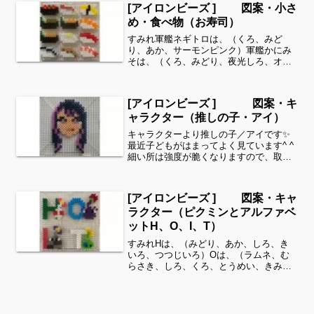
時間がありましたら、他の図案もぜひ覗
[アイロンビーズ ] 図案・小さ
いてみてください^ ^乗...
め・食べ物（お寿司）
すみれ軍艦ネギトロは、（くろ、みど
り、あか、サーモンピンク）軍艦かにみ
そは、（くろ、みどり、夜光しろ、オリ
ーブ）軍艦ウニは、（くろ、みどり、夜
光しろ、キャラメル）青魚は、（しろ、
ラメしろ、ミッドナイトブルー、ライト
[アイロンビーズ ] 図案・キ
グレー）カンパチは、（しろ...
ャラクター（推しの子・アイ）
キャラクターより推しの子／アイです✨
最近子どもがはまってよく見ています^ ^
細い所は強度が脆くなりますので、取り
扱いに注意してくださいね。これくらい
のサイズは子どもの集中力にもちょうど
良いようです。全部作ることが難しい時
[アイロンビーズ ] 図案・キャ
は、ある程度の形を先...
ラクター（ピクミンとアルファベ
ットH、O、I、T）
すみれHは、（みどり、あか、しろ、き
いろ、つつじいろ）Oは、（ラムネ、む
らさき、しろ、くろ、とうめい、きみど
り、ラズベリー）Iは、（ローズ、はいい
ろ、ダークグレー、くろ、しろ、きい
ろ、むらさき）Tは、（しろ、きみどり、
ラムネ、あお、きいろ、...