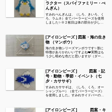
ラクター（スパイファミリー・ぺ
んぎん）
すみれぺんぎんは、（しろ、きいろ、く
ろ、ラムネ）全てパーラービーズを使用
しました✨※２枚目は体の部分が少し長
めです！すみれサイドバーのカテゴリー
欄より、花・虫などシリーズ別に図案を
見ることができます！お時間がありまし
[アイロンビーズ ] 図案・海の生き
たら、他の図案もぜひ覗い...
物 （マンボウ）
海の生き物シリーズマンボウです✨形に
特徴がありかわいいですよね❤️実際はも
う少し暗めな色だと思いますが（ダーク
グレイ？）可愛らしさを強調して明るめ
の色にしました^ ^こちらは17段×17段
（8.5㎝×8.5㎝）以内のもの。細い所は強
[アイロンビーズ ] 図案・記
度が脆く...
号・動物・季節・イベント（七
夕・カササギ）
すみれカササギは、（しろ、くろ、オー
シャンブルー）（全てパーラービーズ）
を使用しました。すみれサイドバーのカ
テゴリー欄より、花・虫などシリーズ別
に図案を見ることができます！お時間が
ありましたら、他の図案もぜひ覗いてみ
[アイロンビーズ ] 図案・キ
てください^ ^細い所は...