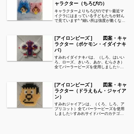
ャラクター（ちろぴの）
キャラクターよりちろぴのです✨最近マ
イクラにはまっている子どもたちが好ん
で見ています^ ^細い所は強度が脆くなり
ますので、取り扱いに注意してください
ね。今回、ちろぴのを並べて作ったので
ビーズが繋がっています。作られる時は
[アイロンビーズ ] 図案・キャ
それぞれ離してお作り...
ラクター（ポケモン・イダイナキ
バ）
すみれイダイナキバは、（しろ、はいい
ろ、ローズ、きいろ、あか、むらさき）
全てパーラービーズを使用しました✨す
みれサイドバーのカテゴリー欄より、
花・虫などシリーズ別に図案を見ること
ができます！お時間がありましたら、他
[アイロンビーズ ] 図案・キャ
の図案もぜひ覗いてみてくだ...
ラクター（ドラえもん・ジャイア
ン）
すみれジャイアンは、（くろ、しろ、ア
プリコット）全てパーラービーズを使用
しました✨すみれサイドバーのカテゴリ
ー欄より、花・虫などシリーズ別に図案
を見ることができます！お時間がありま
したら、他の図案もぜひ覗いてみてくだ
さい^ ^キャラクターよ...