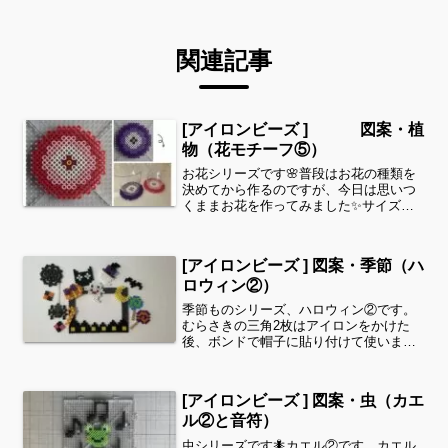
関連記事
[アイロンビーズ ] 図案・植
物（花モチーフ⑤）
お花シリーズです🌸普段はお花の種類を
決めてから作るのですが、今日は思いつ
くままお花を作ってみました✨サイズは
15段×15段（7.5㎝×7.5㎝）です。お好み
の色でコースターや飾りにいかがでしょ
うか。すみれ上は、（むらさき、パステ
[アイロンビーズ ] 図案・季節（ハ
ルむらさき、...
ロウィン②）
季節ものシリーズ、ハロウィン②です。
むらさきの三角2枚はアイロンをかけた
後、ボンドで帽子に貼り付けて使いま
す。雲の巣は、星型のプレートを使用し
ます。６/すみれ猫ちゃんは、（くろ、し
ろ、夜光あお）コウモリと雲の巣は、
[アイロンビーズ ] 図案・虫（カエ
（くろ）お月様は、（きいろ...
ル②と音符）
虫シリーズです🐜カエル②です。カエル