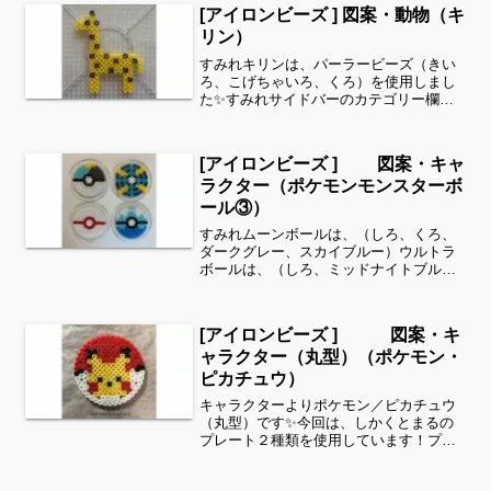
た✨すみれサイドバーのカテゴリー欄よ
[アイロンビーズ ] 図案・動物（キ
り、花・虫などシリーズ...
リン）
すみれキリンは、パーラービーズ（きい
ろ、こげちゃいろ、くろ）を使用しまし
た✨すみれサイドバーのカテゴリー欄よ
り、花・虫などシリーズ別に図案を見る
ことができます！お時間がありました
ら、他の図案もぜひ覗いてみてください^
[アイロンビーズ ] 図案・キャ
^動物シリーズよりキリ...
ラクター（ポケモンモンスターボ
ール③）
すみれムーンボールは、（しろ、くろ、
ダークグレー、スカイブルー）ウルトラ
ボールは、（しろ、ミッドナイトブル
ー、きいろ、夜光あお）プレミアボール
は、（しろ、あか）ダイブボールは、
（しろ、くろ、スカイブルー、パステル
[アイロンビーズ ] 図案・キ
あお）全てパーラービーズを使...
ャラクター（丸型）（ポケモン・
ピカチュウ）
キャラクターよりポケモン／ピカチュウ
（丸型）です✨今回は、しかくとまるの
プレート２種類を使用しています！プレ
ートを使用せずに仕上げるため、隙間が
出来るところがございます。また、正規