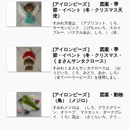
[アイロンビーズ ] 図案・季
節・イベント（冬・クリスマス天
使）
すみれ天使は、（アプリコット、くろ、
サーモンピンク、こげちゃいろ、スカイ
ブルー、パステルあお、しろ、）（全て
パーラービーズ）を使用しました。すみ
れサイドバーのカテゴリー欄より、花・
虫などシリーズ別に図案を見ることがで
[アイロンビーズ ] 図案・季
きます！お時間がありまし...
節・イベント（冬・クリスマス・
くまさんサンタクロース）
すみれくまさんサンタクロースは、（お
うどいろ、くろ、みどり、あか、しろ）
（全てパーラービーズ）を使用しまし
た。すみれサイドバーのカテゴリー欄よ
り、花・虫などシリーズ別に図案を見る
ことができます！お時間がありました
[アイロンビーズ ] 図案・動物
ら、他の図案もぜひ覗いてみて...
（鳥）（メジロ）
すみれメジロは、（しろ、グラスグリー
ン、オリーブ 、マスカット、ダークグレ
イ、くろ）花は、（さくらいろ、クリー
ム、しろ、きいろ、ラズベリー、おうど
いろ）全てパーラービーズを使用しまし