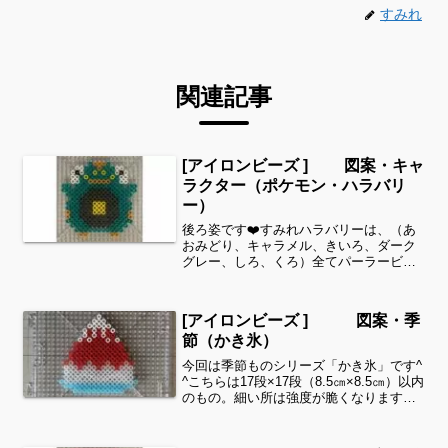
すみれ
関連記事
[アイロンビーズ ] 図案・キャ
ラクター（ポケモン・ハラバリ
ー）
後ろ姿です❤️すみれハラバリーは、（あ
おみどり、キャラメル、きいろ、ダーク
グレー、しろ、くろ）全てパーラービー
ズを使用しました✨すみれサイドバーの
カテゴリー欄より、花・虫などシリーズ
別に図案を見ることができます！お時間
[アイロンビーズ ] 図案・季
がありましたら、他の図...
節（かき氷）
今回は季節ものシリーズ「かき氷」です^
^こちらは17段×17段（8.5㎝×8.5㎝）以内
のもの。細い所は強度が脆くなりますの
で、取り扱いに注意してくださいね。こ
れくらいのサイズは子どもの集中力にも
ちょうど良いようです。全部作ることが