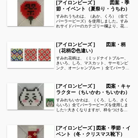
[アイロンビーズ ] 図案・季
難しい...
節・イベント（夏祭り・うちわ）
すみれうちわは、（あか、くろ）（全て
パーラービーズ）を使用しました。すみ
れサイドバーのカテゴリー欄より、花・
虫などシリーズ別に図案を見ることがで
きます！お時間がありましたら、他の図
案もぜひ覗いてみてください^ ^細い所は
[アイロンビーズ ] 図案・柄
強度が脆くなりますの...
（花柄②色違い）
すみれ花柄は、（ミッドナイトブルー、
きいろ、しろ、マスカット、サーモンピ
ンク、オーシャンブルー ）全てパーラー
ビーズを使用しました✨全て同じ色にし
てみました↓空いているところも同じ色を
入れて仕上げました↓個人的にはこちらの
[アイロンビーズ ] 図案・キャ
方が好きかもしれな...
ラクター（ちいかわ・ちいかわ）
すみれちいかわは、（くろ、しろ、さく
らいろ）全てパーラービーズを使用しま
した✨大きくなりますが、枠をつけるの
も良いですよね🎵すみれサイドバーのカ
テゴリー欄より、花・虫などシリーズ別
に図案を見ることができます！お時間が
[アイロンビーズ ] 図案・季節・イ
ありましたら、他の図案も...
ベント（冬・クリスマス靴下）