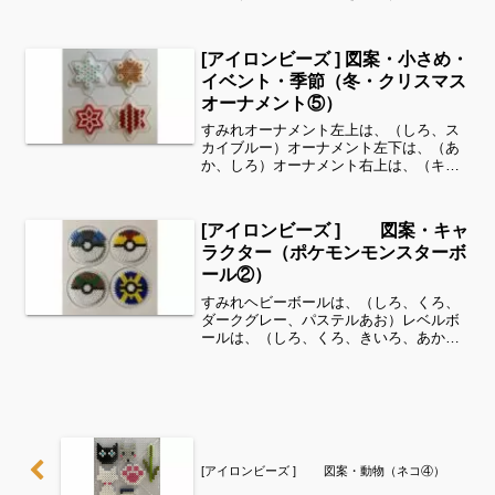
Zは、（ライトグレー、ピーチ、ローズ）
の3色模様全てパーラービーズを使用しま
した✨すみれサイドバーのカテゴリー欄
[アイロンビーズ ] 図案・小さめ・
より、花・虫...
イベント・季節（冬・クリスマス
オーナメント⑤）
すみれオーナメント左上は、（しろ、ス
カイブルー）オーナメント左下は、（あ
か、しろ）オーナメント右上は、（キャ
ラメル、しろ、とうめい）オーナメント
右下は、（あか、しろ、ゴールド）（全
てパーラービーズ）を使用しました。す
[アイロンビーズ ] 図案・キャ
みれサイドバーのカテゴリ...
ラクター（ポケモンモンスターボ
ール②）
すみれヘビーボールは、（しろ、くろ、
ダークグレー、パステルあお）レベルボ
ールは、（しろ、くろ、きいろ、あか、
ダークグレー）ネストボールは、（し
ろ、くろ、みどり、ゴールド）クイック
ボールは、（しろ、くろ、きいろ、あ
お）全てパーラービーズを使用...
[アイロンビーズ ] 図案・動物（ネコ④）