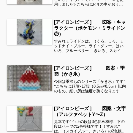
用しました✨こちらはお耳の中がおうど
いろバージョンです。茶色系もいいです
ね✨すみれサイドバーのカテゴリー欄よ
り、花・虫などシリーズ別に図案を見る
[アイロンビーズ ] 図案・キャ
ことができます！お時間が...
ラクター（ポケモン・ミライドン
②）
すみれミライドンは、（くろ、しろ、ミ
ッドナイトブルー、ライトグレー、はい
いろ、ブルーベリー 、きいろ、スカイブ
ルー、とうめい ）全てパーラービーズを
使用しました✨すみれサイドバーのカテ
ゴリー欄より、花・虫などシリーズ別に
[アイロンビーズ ] 図案・季
図案を見ることができ...
節（かき氷）
今回は季節ものシリーズ「かき氷」です^
^こちらは17段×17段（8.5㎝×8.5㎝）以内
のもの。細い所は強度が脆くなりますの
で、取り扱いに注意してくださいね。こ
れくらいのサイズは子どもの集中力にも
ちょうど良いようです。全部作ることが
[アイロンビーズ ] 図案・文字
難しい...
（アルファベットY〜Z）
見本です^ ^↑上の段は3色斜め模様、下の
段はハーフの2色模様です！！すみれY
は、（スカイブルー、きいろ）の2色模様