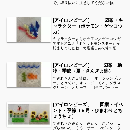
で、取り扱いに注意してくださいね。こ
れくらいのサイズは子どもの集中力にも
ちょうど良いようです。全部作ることが
難しい時は、ある程度の形を先に作って
[アイロンビーズ ] 図案・キ
あげて、「○色だけ埋めて...
ャラクター（ポケモン・ゲッコウ
ガ）
キャラクターよりポケモン／ゲッコウガ
です✨アニメ『ポケットモンスター』が
始まりましたね！毎週楽しみです✨細い
所は強度が脆くなりますので、取り扱い
に注意してくださいね。これくらいのサ
イズは子どもの集中力にもちょうど良い
[アイロンビーズ ] 図案・動
ようです。全部作ることが...
物・季節（夏・きんぎょ鉢）
すみれきんぎょ鉢は、（オーシャンブル
ー、とうめい、オレンジ、くろ、グラス
グリーン、オリーブ ）（全てパーラービ
ーズ）を使用しました。すみれサイドバ
ーのカテゴリー欄より、花・虫などシリ
ーズ別に図案を見ることができます！お
[アイロンビーズ ] 図案・イベ
時間がありましたら、他...
ント・季節（８月・ひまわりとち
ょうちょ）
すみれ（きみどり、みどり、きいろ、こ
げちゃいろ、くろ、サーモンピンク、さ