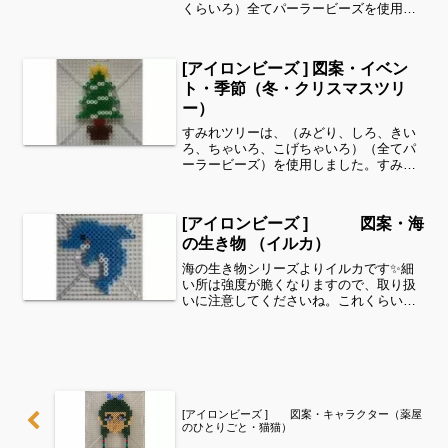
くらいろ）全てパーラービーズを使用し
ました✨すみれサイドバーのカテゴリー
欄より、花・虫などシリーズ別に図案を
見ることができます！お時間がありまし
[アイロンビーズ ] 図案・イベン
たら、他の図案もぜひ覗い...
ト・季節（冬・クリスマスツリ
ー）
すみれツリーは、（みどり、しろ、きい
ろ、ちゃいろ、こげちゃいろ）（全てパ
ーラービーズ）を使用しました。すみれ
サイドバーのカテゴリー欄より、花・虫
などシリーズ別に図案を見ることができ
ます！お時間がありましたら、他の図案
[アイロンビーズ ] 図案・海
もぜひ覗いてみてください...
の生き物 （イルカ）
海の生き物シリーズよりイルカです✨細
い所は強度が脆くなりますので、取り扱
いに注意してくださいね。これくらいの
サイズは子どもの集中力にもちょうど良
いようです。全部作ることが難しい時
は、ある程度の形を先に作ってあげて、
「○色だけ埋めてみてね」等...
[アイロンビーズ ] 図案・キャラクター（薬屋
のひとりごと・猫猫）