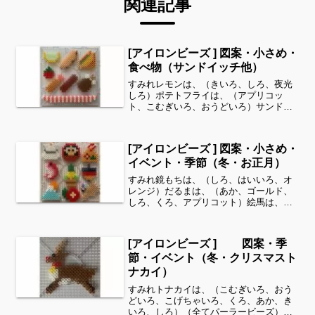
関連記事
[アイロンビーズ ] 図案・小さめ・
食べ物（サンドイッチ他）
すみれレモンは、（きいろ、しろ、夜光
しろ）ポテトフライは、（アプリコッ
ト、こむぎいろ、おうどいろ）サンドイ
ッチは、（キャラメル、アプリコット、
きいろ、きみどり、ピンク）ミニトマト
は、（あか、みどり）エビフライは、
[アイロンビーズ ] 図案・小さめ・
（キャラメル、サーモンピンク...
イベント・季節（冬・お正月）
すみれ鏡もちは、（しろ、はいいろ、オ
レンジ）だるまは、（あか、ゴールド、
しろ、くろ、アプリコット）絵馬は、
（キャラメル、きいろ、ラズベリー、み
どり、あか、とうめい）鯛は、（あか、
ピンク、さくらいろ、しろ、くろ）門松
[アイロンビーズ ] 図案・季
は、（みどり、きいろ、きみ...
節・イベント（冬・クリスマスト
ナカイ）
すみれトナカイは、（こむぎいろ、おう
どいろ、こげちゃいろ、くろ、あか、き
いろ、しろ）（全てパーラービーズ）を