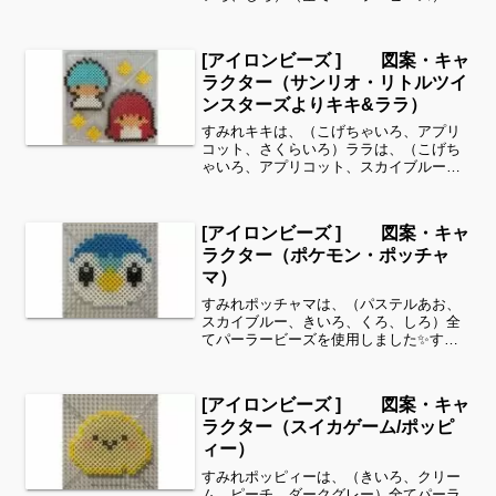
使用しました。すみれサイドバーのカテ
ゴリー欄より、花・虫などシリーズ別に
図案を見ることができます！お時間があ
[アイロンビーズ ] 図案・キャ
りましたら、他の図案もぜ...
ラクター（サンリオ・リトルツイ
ンスターズよりキキ&ララ）
すみれキキは、（こげちゃいろ、アプリ
コット、さくらいろ）ララは、（こげち
ゃいろ、アプリコット、スカイブルー）
全てパーラービーズを使用しました✨こ
ちらは、キキの髪色はローズを使用して
います↓すみれサイドバーのカテゴリー欄
[アイロンビーズ ] 図案・キャ
より、花・虫などシリー...
ラクター（ポケモン・ポッチャ
マ）
すみれポッチャマは、（パステルあお、
スカイブルー、きいろ、くろ、しろ）全
てパーラービーズを使用しました✨すみ
れサイドバーのカテゴリー欄より、花・
虫などシリーズ別に図案を見ることがで
きます！お時間がありましたら、他の図
[アイロンビーズ ] 図案・キャ
案もぜひ覗いてみてくださ...
ラクター（スイカゲーム/ポッピ
ィー）
すみれポッピィーは、（きいろ、クリー
ム、ピーチ、ダークグレー）全てパーラ