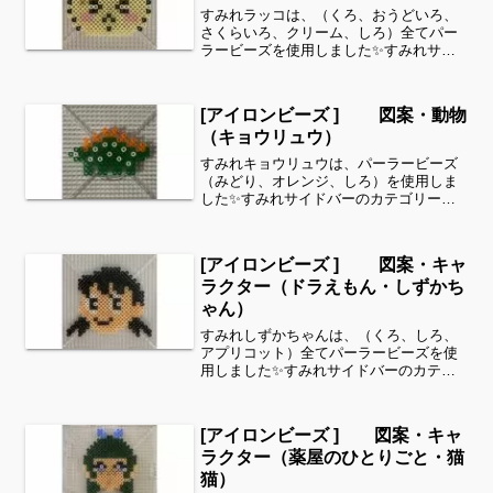
すみれラッコは、（くろ、おうどいろ、
さくらいろ、クリーム、しろ）全てパー
ラービーズを使用しました✨すみれサイ
ドバーのカテゴリー欄より、花・虫など
シリーズ別に図案を見ることができま
す！お時間がありましたら、他の図案も
[アイロンビーズ ] 図案・動物
ぜひ覗いてみてください^ ...
（キョウリュウ）
すみれキョウリュウは、パーラービーズ
（みどり、オレンジ、しろ）を使用しま
した✨すみれサイドバーのカテゴリー欄
より、花・虫などシリーズ別に図案を見
ることができます！お時間がありました
ら、他の図案もぜひ覗いてみてください^
[アイロンビーズ ] 図案・キャ
^動物シリーズよりキ...
ラクター（ドラえもん・しずかち
ゃん）
すみれしずかちゃんは、（くろ、しろ、
アプリコット）全てパーラービーズを使
用しました✨すみれサイドバーのカテゴ
リー欄より、花・虫などシリーズ別に図
案を見ることができます！お時間があり
ましたら、他の図案もぜひ覗いてみてく
[アイロンビーズ ] 図案・キャ
ださい^ ^キャラクター...
ラクター（薬屋のひとりごと・猫
猫）