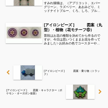
すみれ猫猫は、（アプリコット、エバー
グリーン、ラズベリー、あおみどり、ミ
ッドナイトブルー、くろ、しろ、ブルー
ベリー 、こむぎいろ）全てパーラービー
ズを使用しました✨すみれサイドバーの
カテゴリー欄より、花・虫などシリーズ
[アイロンビーズ ] 図案（丸
別に図案を見ることがで...
型）・植物（花モチーフ⑥）
普段はお花の種類を決めてから作るので
すが、今日は思いつくままお花を作って
みました✨お好みの色でコースターや飾
りにいかがでしょうか。すみれ上は、
（むらさき、さくらいろ、クリーム、お
うどいろ）下は、（オレンジ、きいろ、
クリーム、おうどいろ）全て...
[アイロンビーズ ] 図案・乗り物（トラッ
ク）
[アイロンビーズ ] 図案・キャラクター（ポ
ケモン・オーガポン仮面）