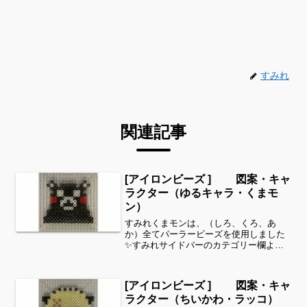
すみれ
関連記事
[アイロンビーズ ] 図案・キャ
ラクター（ゆるキャラ・くまモ
ン）
すみれくまモンは、（しろ、くろ、あ
か）全てパーラービーズを使用しました
✨すみれサイドバーのカテゴリー欄よ
り、花・虫などシリーズ別に図案を見る
ことができます！お時間がありました
ら、他の図案もぜひ覗いてみてください^
[アイロンビーズ ] 図案・キャ
^キャラクターよりゆるキャ...
ラクター（ちいかわ・ラッコ）