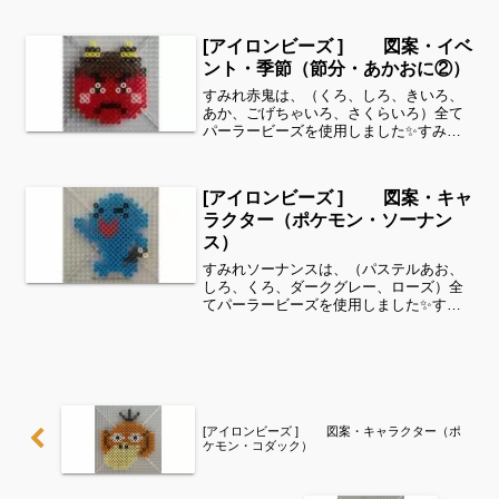
光しろ、キャラメル）青魚は、（しろ、
ラメしろ、ミッドナイトブルー、ライト
[アイロンビーズ ] 図案・イベ
グレー）カンパチは、（しろ...
ント・季節（節分・あかおに②）
すみれ赤鬼は、（くろ、しろ、きいろ、
あか、ごげちゃいろ、さくらいろ）全て
パーラービーズを使用しました✨すみれ
サイドバーのカテゴリー欄より、花・虫
などシリーズ別に図案を見ることができ
ます！お時間がありましたら、他の図案
[アイロンビーズ ] 図案・キャ
もぜひ覗いてみてください...
ラクター（ポケモン・ソーナン
ス）
すみれソーナンスは、（パステルあお、
しろ、くろ、ダークグレー、ローズ）全
てパーラービーズを使用しました✨すみ
れサイドバーのカテゴリー欄より、花・
虫などシリーズ別に図案を見ることがで
きます！お時間がありましたら、他の図
案もぜひ覗いてみてくださ...
[アイロンビーズ ] 図案・キャラクター（ポ
ケモン・コダック）