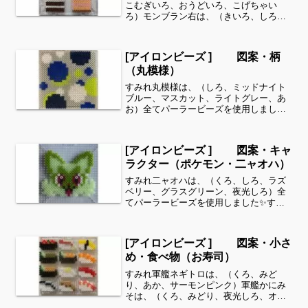
こむぎいろ、おうどいろ、こげちゃい
ろ）モンブラン右は、（きいろ、しろ、
キャラメル、ダークグレー、はいいろ）
チョコケーキは、（こげちゃいろ、し
ろ、グラスグリーン、ちゃいろ）ラズベ
[アイロンビーズ ] 図案・柄
リーケーキは、（こげちゃいろ...
（丸模様）
すみれ丸模様は、（しろ、ミッドナイト
ブルー、マスカット、ライトグレー、あ
お）全てパーラービーズを使用しました
✨すみれサイドバーのカテゴリー欄よ
り、花・虫などシリーズ別に図案を見る
ことができます！お時間がありました
[アイロンビーズ ] 図案・キャ
ら、他の図案もぜひ覗いてみて...
ラクター（ポケモン・二ャオハ）
すみれ二ャオハは、（くろ、しろ、ラズ
ベリー、グラスグリーン、夜光しろ）全
てパーラービーズを使用しました✨すみ
れサイドバーのカテゴリー欄より、花・
虫などシリーズ別に図案を見ることがで
きます！お時間がありましたら、他の図
[アイロンビーズ ] 図案・小さ
案もぜひ覗いてみてくださ...
め・食べ物（お寿司）
すみれ軍艦ネギトロは、（くろ、みど
り、あか、サーモンピンク）軍艦かにみ
そは、（くろ、みどり、夜光しろ、オリ
ーブ）軍艦ウニは、（くろ、みどり、夜