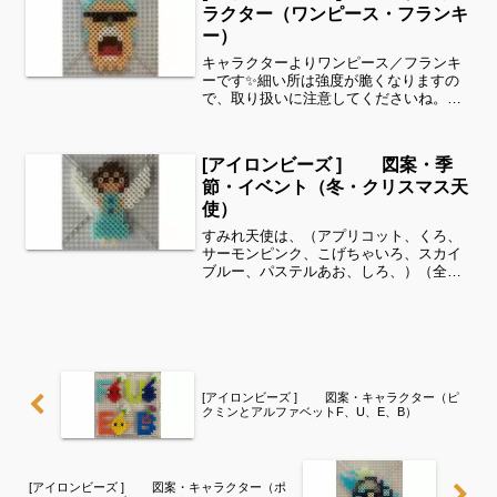
ラクター（ワンピース・フランキ
ー）
キャラクターよりワンピース／フランキ
ーです✨細い所は強度が脆くなりますの
で、取り扱いに注意してくださいね。こ
れくらいのサイズは子どもの集中力にも
ちょうど良いようです。全部作ることが
難しい時は、ある程度の形を先に作って
[アイロンビーズ ] 図案・季
あげて、「○色だけ埋めて...
節・イベント（冬・クリスマス天
使）
すみれ天使は、（アプリコット、くろ、
サーモンピンク、こげちゃいろ、スカイ
ブルー、パステルあお、しろ、）（全て
パーラービーズ）を使用しました。すみ
れサイドバーのカテゴリー欄より、花・
虫などシリーズ別に図案を見ることがで
きます！お時間がありまし...
[アイロンビーズ ] 図案・キャラクター（ピ
クミンとアルファベットF、U、E、B）
[アイロンビーズ ] 図案・キャラクター（ポ