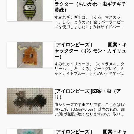
ラクター（ちいかわ・虫ギチギチ
黄緑）
すみれギチギチは、（くろ、マスカッ
ト、しろ、とうめい）全てパーラービー
ズを使用しました✨すみれサイドバーの
カテゴリー欄より、花・虫などシリーズ
別に図案を見ることができます！お時間
がありましたら、他の図案もぜひ覗いて
[アイロンビーズ ] 図案・キ
みてください^ ^キャラク...
ャラクター（ポケモン・カイリュ
ー）
すみれカイリューは、（キャラメル、ク
リーム、しろ、くろ、ダークグレイ、ミ
ッドナイトブルー、とうめい）全てパー
ラービーズを使用しました✨すみれサイ
ドバーのカテゴリー欄より、花・虫など
シリーズ別に図案を見ることができま
[アイロンビーズ ]図案・虫（ア
す！お時間がありましたら、...
リ）
虫シリーズです🐜アリです。こちらは17
段×17段（8.5㎝×8.5㎝）以内のもの。細
い所は強度が脆くなりますので、取り扱
いに注意してくださいね。これくらいの
サイズは子どもの集中力にもちょうど良
いようです。全部作ることが難しい時
[アイロンビーズ ] 図案・キャ
は、ある程度の...