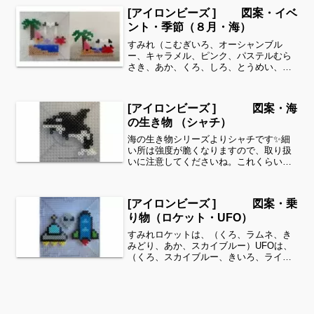
なりますので、取り扱いに注意してくだ
[アイロンビーズ ] 図案・イベ
さいね。これくら...
ント・季節（８月・海）
すみれ（こむぎいろ、オーシャンブル
ー、キャラメル、ピンク、パステルむら
さき、あか、くろ、しろ、とうめい、こ
げちゃいろ、みどり）全てパーラービー
ズを使用しました✨すみれサイドバーの
カテゴリー欄より、花・虫などシリーズ
[アイロンビーズ ] 図案・海
別に図案を見ることができま...
の生き物 （シャチ）
海の生き物シリーズよりシャチです✨細
い所は強度が脆くなりますので、取り扱
いに注意してくださいね。これくらいの
サイズは子どもの集中力にもちょうど良
いようです。全部作ることが難しい時
は、ある程度の形を先に作ってあげて、
[アイロンビーズ ] 図案・乗
「○色だけ埋めてみてね」等...
り物（ロケット・UFO）
すみれロケットは、（くろ、ラムネ、き
みどり、あか、スカイブルー）UFOは、
（くろ、スカイブルー、きいろ、ライト
グレー）グレイ？は、（ミッドナイトブ
ルー、ライトグレー）全てパーラービー
ズを使用しました✨すみれサイドバーの
カテゴリー欄より、花・...