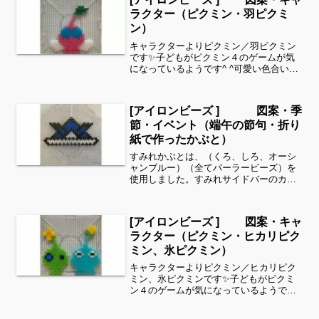
ラクター（ピクミン・羽ピクミ
ン）
キャラクターよりピクミン／羽ピクミン
です✨子どもがピクミン４のゲームが気
になっているようです^ ^可愛い色合いで
したのでアイロンビーズ で作ってみまし
た✨細い所は強度が脆くなりますので、
取り扱いに注意してくださいね。これく
[アイロンビーズ ] 図案・季
らいのサイズは子ど...
節・イベント（端午の節句・折り
紙で作ったかぶと）
すみれかぶとは、（くろ、しろ、オーシ
ャンブルー）（全てパーラービーズ）を
使用しました。すみれサイドバーのカテ
ゴリー欄より、花・虫などシリーズ別に
図案を見ることができます！お時間があ
りましたら、他の図案もぜひ覗いてみて
[アイロンビーズ ] 図案・キャ
ください^ ^お好みの色...
ラクター（ピクミン・ヒカリピク
ミン、氷ピクミン）
キャラクターよりピクミン／ヒカリピク
ミン、氷ピクミンです✨子どもがピクミ
ン４のゲームが気になっているようです^
^可愛い色合いでしたのでアイロンビーズ
で作ってみました✨細い所は強度が脆く