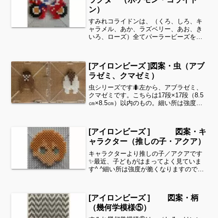
ン）
すみれコライドンは、（くろ、しろ、キ
ャラメル、あか、ラズベリー、あお、き
いろ、ローズ）全てパーラービーズを使
用しました✨すみれサイドバーのカテゴ
リー欄より、花・虫などシリーズ別に図
案を見ることができます！お時間があり
[アイロンビーズ ]図案・虫（アブ
ましたら、他の図案もぜひ...
ラゼミ、クマゼミ）
虫シリーズです🐜左から、アブラゼミ、
クマゼミです。こちらは17段×17段（8.5
㎝×8.5㎝）以内のもの。細い所は強度が
脆くなりますので、取り扱いに注意して
くださいね。これくらいのサイズは子ど
もの集中力にもちょうど良いようです。
[アイロンビーズ ] 図案・キ
全部作ること...
ャラクター（推しの子・アクア）
キャラクターより推しの子／アクアです
✨最近、子どもがはまってよく見ていま
す^ ^細い所は強度が脆くなりますので、
取り扱いに注意してくださいね。これく
らいのサイズは子どもの集中力にもちょ
うど良いようです。全部作ることが難し
[アイロンビーズ ] 図案・柄
い時は、ある程度の形...
（幾何学模様⑤）