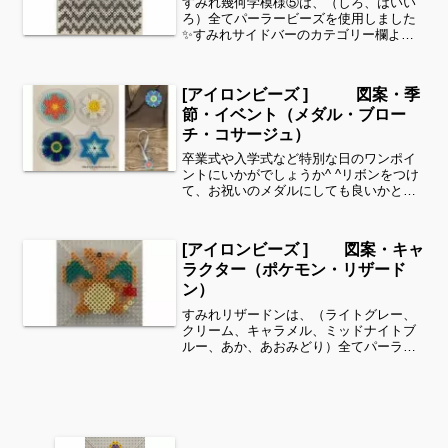
すみれ幾何学模様⑤は、（しろ、はいい
ろ）全てパーラービーズを使用しました
✨すみれサイドバーのカテゴリー欄よ
り、花・虫などシリーズ別に図案を見る
ことができます！お時間がありました
ら、他の図案もぜひ覗いてみてください^
[アイロンビーズ ] 図案・季
^好きなサイズに調整して...
節・イベント（メダル・ブロー
チ・コサージュ）
卒業式や入学式など特別な日のワンポイ
ントにいかがでしょうか^ ^リボンをつけ
て、お祝いのメダルにしても良いかと思
います✨すみれ左上は、（スカイブル
ー、きいろ、サーモンピンク）左下は、
（あお、あおみどり、きいろ）右上は、
[アイロンビーズ ] 図案・キャ
（しろ、きいろ）右下は...
ラクター（ポケモン・リザード
ン）
すみれリザードンは、（ライトグレー、
クリーム、キャラメル、ミッドナイトブ
ルー、あか、あおみどり）全てパーラー
ビーズを使用しました✨すみれサイドバ
ーのカテゴリー欄より、花・虫などシリ
ーズ別に図案を見ることができます！お
時間がありましたら、他の...