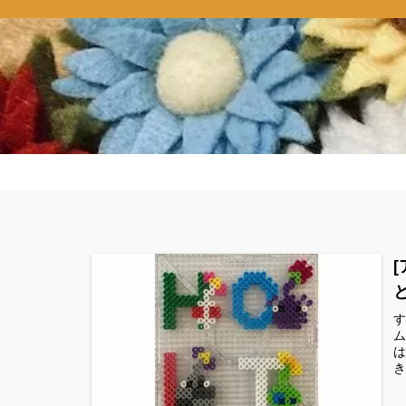
す
ム
は
き