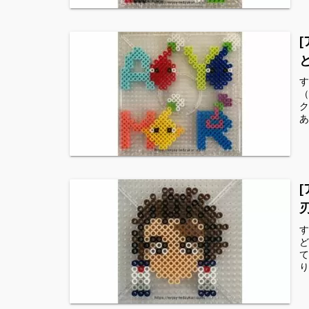
す
（
ク
あ
す
ど
て
り