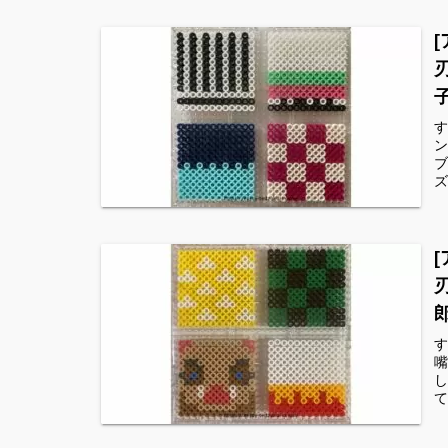
す
ン
ブ
ズ
す
嘴
し
て