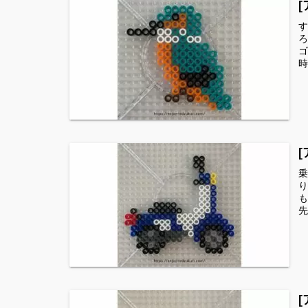
す
ろ
ゴ
時
乗
り
も
先