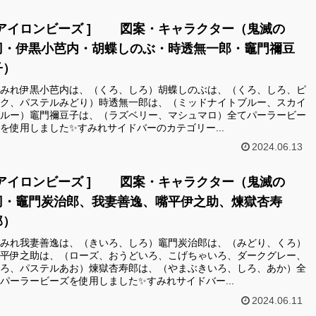
[アイロンビーズ ] 図案・キャラクター（鬼滅の
刃・伊黒小芭内・胡蝶しのぶ・時透無一郎・竈門禰󠄀豆
子）
みれ伊黒小芭内は、（くろ、しろ）胡蝶しのぶは、（くろ、しろ、ピ
ク、パステルみどり）時透無一郎は、（ミッドナイトブルー、スカイ
ルー）竈門禰󠄀豆子は、（ラズベリー、マシュマロ）全てパーラービー
を使用しました✨すみれサイドバーのカテゴリー...
2024.06.13
[アイロンビーズ ] 図案・キャラクター（鬼滅の
刃・竈門炭治郎、我妻善逸、嘴平伊之助、煉獄杏寿
郎）
みれ我妻善逸は、（きいろ、しろ）竈門炭治郎は、（みどり、くろ）
平伊之助は、（ローズ、おうどいろ、こげちゃいろ、ダークグレー、
ろ、パステルあお）煉獄杏寿郎は、（やまぶきいろ、しろ、あか）全
パーラービーズを使用しました✨すみれサイドバー...
2024.06.11