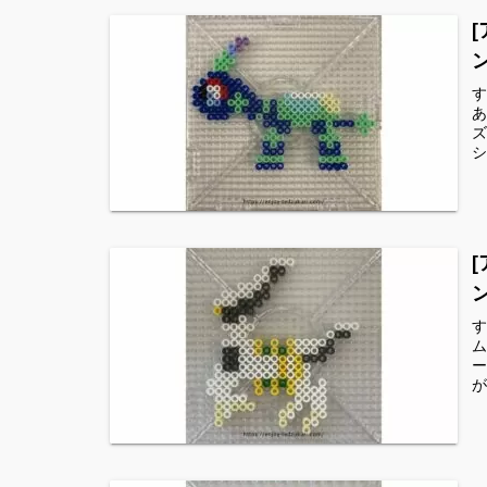
す
あ
ズ
シ
す
ム
ー
が