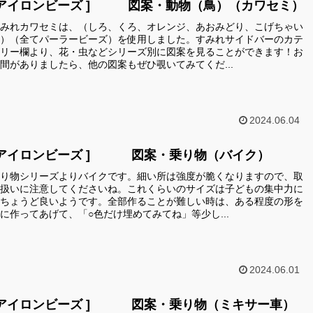
[アイロンビーズ ] 図案・動物（鳥）（カワセミ）
みれカワセミは、（しろ、くろ、オレンジ、あおみどり、こげちゃい
）（全てパーラービーズ）を使用しました。すみれサイドバーのカテ
リー欄より、花・虫などシリーズ別に図案を見ることができます！お
間がありましたら、他の図案もぜひ覗いてみてくだ...
2024.06.04
[アイロンビーズ ] 図案・乗り物（バイク）
り物シリーズよりバイクです。細い所は強度が脆くなりますので、取
扱いに注意してくださいね。これくらいのサイズは子どもの集中力に
ちょうど良いようです。全部作ることが難しい時は、ある程度の形を
に作ってあげて、「○色だけ埋めてみてね」等少し...
2024.06.01
[アイロンビーズ ] 図案・乗り物（ミキサー車）