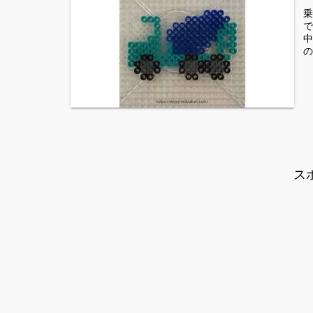
乗
で
中
の
ス