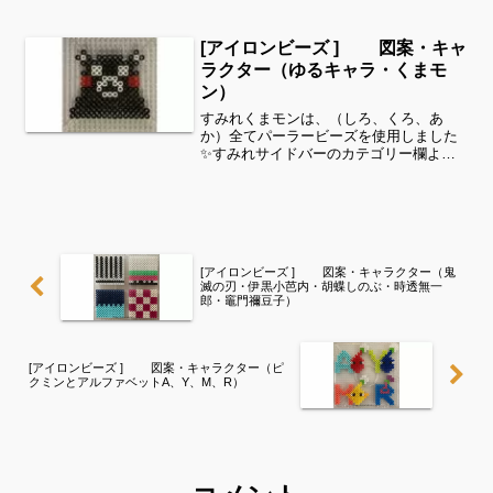
（きみどり、きいろ、ラムネ）お花は
（きいろ、ラムネ、あか、みどり、むら
さき、あお、しろ）全てパーラービーズ
[アイロンビーズ ] 図案・キャ
を使用しました✨すみれサイ...
ラクター（ゆるキャラ・くまモ
ン）
すみれくまモンは、（しろ、くろ、あ
か）全てパーラービーズを使用しました
✨すみれサイドバーのカテゴリー欄よ
り、花・虫などシリーズ別に図案を見る
ことができます！お時間がありました
ら、他の図案もぜひ覗いてみてください^
^キャラクターよりゆるキャ...
[アイロンビーズ ] 図案・キャラクター（鬼
滅の刃・伊黒小芭内・胡蝶しのぶ・時透無一
郎・竈門禰󠄀豆子）
[アイロンビーズ ] 図案・キャラクター（ピ
クミンとアルファベットA、Y、M、R）