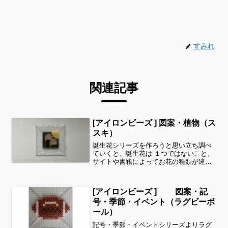
すみれ
関連記事
[アイロンビーズ ] 図案・植物（ス
スキ）
誕生花シリーズを作ろうと思い立ち調べ
ていくと、誕生花は １つではないこと、
サイトや書籍によってお花の種類が違う
ことを知りましたまた同じお花でも色や
形が違うと、印象もずいぶん変わってき
ますね✨ここで紹介する誕生花は、いく
[アイロンビーズ ] 図案・記
つかの資料の中から私が...
号・季節・イベント（ラグビーボ
ール）
記号・季節・イベントシリーズよりラグ