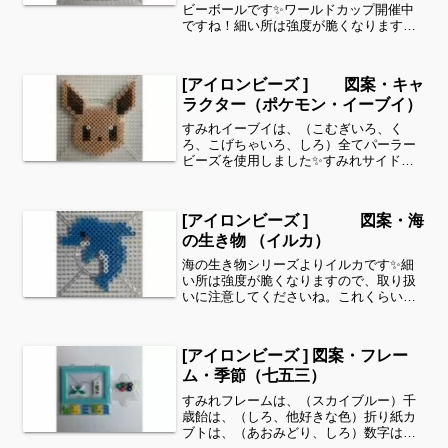
ビーボールです✨ワールドカップ開催中
ですね！細い所は強度が脆くなりますの
で、取り扱いに注意してくださいね。こ
れくらいのサイズは子どもの集中力にも
ちょうど良いようです。全部作ることが
[アイロンビーズ ] 図案・キャ
難しい時は、ある程度の形...
ラクター（ポケモン・イーブイ）
すみれイーブイは、（こむぎいろ、く
ろ、こげちゃいろ、しろ）全てパーラー
ビーズを使用しました✨すみれサイドバ
ーのカテゴリー欄より、花・虫などシリ
ーズ別に図案を見ることができます！お
時間がありましたら、他の図案もぜひ覗
[アイロンビーズ ] 図案・海
いてみてください^ ^キャ...
の生き物 （イルカ）
海の生き物シリーズよりイルカです✨細
い所は強度が脆くなりますので、取り扱
いに注意してくださいね。これくらいの
サイズは子どもの集中力にもちょうど良
いようです。全部作ることが難しい時
は、ある程度の形を先に作ってあげて、
[アイロンビーズ ] 図案・フレー
「○色だけ埋めてみてね」等...
ム・季節（七五三）
すみれフレームは、（スカイブルー）千
歳飴は、（しろ、他好きな色）折り紙カ
ブトは、（あおみどり、しろ）数字は、