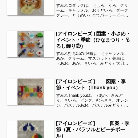
すみれコダックは、（しろ、くろ、クリ
ーム、キャラメル、おうどいろ、ダーク
グレー、とうめい）全てパーラービーズ
を使用しました✨すみれサイドバーのカ
テゴリー欄より、花・虫などシリーズ別
に図案を見ることができます！お時間が
[アイロンビーズ ] 図案・小さめ・
ありましたら、他の図案も...
イベント・季節（ひなまつり・吊
るし飾り②）
すみれ打ち出の小槌は、（キャラメル、
あか、クリーム、マスカット）矢車は、
（あお、あか、きいろ、みどり）太刀
は、（ゴールド、あお、くろ、ダークグ
レー）ハトは、（きいろ、しろ、スカイ
ブルー、くろ）俵ねずみは、（こむぎい
[アイロンビーズ ] 図案・季
ろ、オレンジ、しろ、くろ、...
節・イベント（Thank you）
すみれThank youは、（あか、きみど
り、きいろ、ピンク、むらさき、オレン
ジ、パステルあお、パステルみどり）
花、枠（マスカット、パステルむらさ
き、クリーム、ピーチ、サーモンピン
ク、とうめい、あおみどり）全てパーラ
[アイロンビーズ ] 図案・季
ービーズを使用しました✨...
節（夏・パラソルとビーチボー
ル）