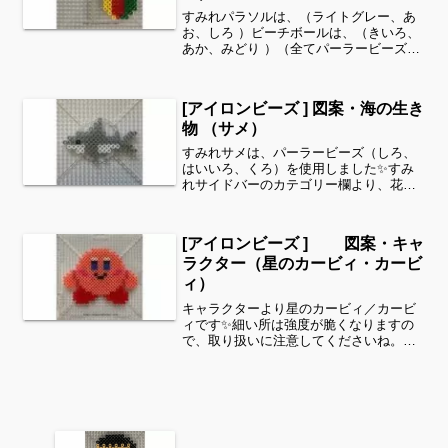
すみれパラソルは、（ライトグレー、あ
お、しろ ）ビーチボールは、（きいろ、
あか、みどり ）（全てパーラービーズ）
を使用しました。すみれサイドバーのカ
テゴリー欄より、花・虫などシリーズ別
に図案を見ることができます！お時間が
[アイロンビーズ ] 図案・海の生き
ありましたら、他の図...
物 （サメ）
すみれサメは、パーラービーズ（しろ、
はいいろ、くろ）を使用しました✨すみ
れサイドバーのカテゴリー欄より、花・
虫などシリーズ別に図案を見ることがで
きます！お時間がありましたら、他の図
案もぜひ覗いてみてください^ ^海の生き
[アイロンビーズ ] 図案・キャ
物シリーズよりサメで...
ラクター（星のカービィ・カービ
ィ）
キャラクターより星のカービィ／カービ
ィです✨細い所は強度が脆くなりますの
で、取り扱いに注意してくださいね。こ
れくらいのサイズは子どもの集中力にも
ちょうど良いようです。全部作ることが
難しい時は、ある程度の形を先に作って
あげて、「○色だけ埋めて...